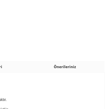
ri
Önerileriniz
ktır.