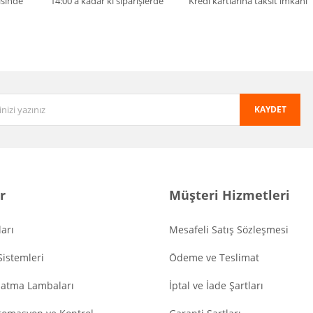
isinde
14:00'a kadar ki siparişlerde
Kredi kartlarına taksit imkanı
KAYDET
r
Müşteri Hizmetleri
arı
Mesafeli Satış Sözleşmesi
Sistemleri
Ödeme ve Teslimat
latma Lambaları
İptal ve İade Şartları