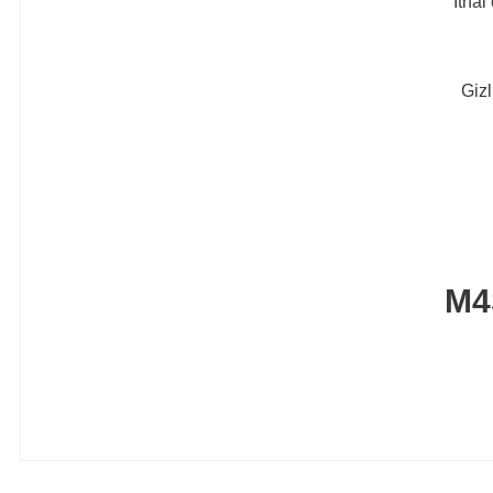
İthal
Gizl
M4