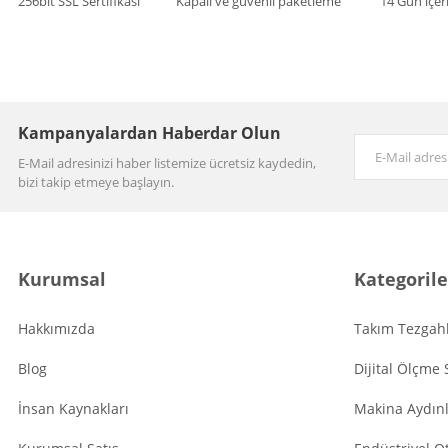
256bit SSL Sertifikası
Kapalı ve güvenli paketleme
14 Gün içer
Kampanyalardan Haberdar Olun
E-Mail adresinizi haber listemize ücretsiz kaydedin,
bizi takip etmeye başlayın.
Kurumsal
Kategorile
Hakkımızda
Takım Tezgahl
Blog
Dijital Ölçme 
İnsan Kaynakları
Makina Aydın