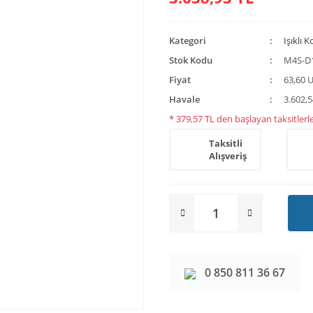
Kategori
Işıklı 
Stok Kodu
M4S-D
Fiyat
63,60 
Havale
3.602,5
* 379,57 TL den başlayan taksitlerle
Taksitli
Alışveriş
0 850 811 36 67