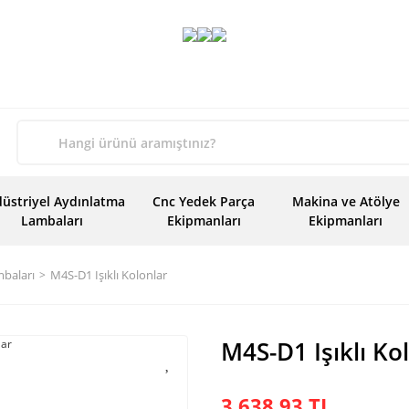
üstriyel Aydınlatma
Cnc Yedek Parça
Makina ve Atölye
Lambaları
Ekipmanları
Ekipmanları
mbaları
M4S-D1 Işıklı Kolonlar
M4S-D1 Işıklı Ko
3.638,93 TL