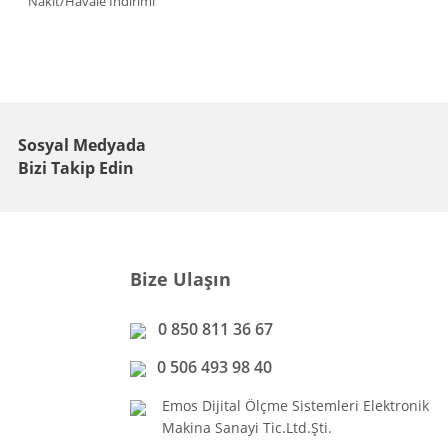
Nakit/Havale İndirimi
Sosyal Medyada
Bizi Takip Edin
Bize Ulaşın
0 850 811 36 67
0 506 493 98 40
Emos Dijital Ölçme Sistemleri Elektronik
Makina Sanayi Tic.Ltd.Şti.