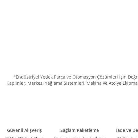
Bu ürünün fiyat bilgisi, resim, ürün açıklamalarında ve diğer konula
Görüş ve önerileriniz için teşekkür ederiz.
Ürün resmi kalitesiz, bozuk veya görüntülenemiyor.
Ürün açıklamasında eksik bilgiler bulunuyor.
Ürün bilgilerinde hatalar bulunuyor.
Ürün fiyatı diğer sitelerden daha pahalı.
Bu ürüne benzer farklı alternatifler olmalı.
"Endüstriyel Yedek Parça ve Otomasyon Çözümleri İçin Doğru 
Kaplinler, Merkezi Yağlama Sistemleri, Makina ve Atölye Ekipman
Güvenli Alışveriş
Sağlam Paketleme
İade ve D