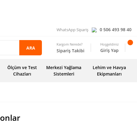
0 506 493 98 40
WhatsApp Sipariş
Kargom Nerede?
Hoşgeldiniz
ARA
Giriş Yap
Sipariş Takibi
Ölçüm ve Test
Merkezi Yağlama
Lehim ve Havya
Cihazları
Sistemleri
Ekipmanları
lonlar