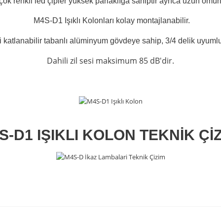
 çok renkli led çipler yüksek parlaklığa sahiptir ayrıca uzun ömür
M4S-D1 Işıklı Kolonları kolay montajlanabilir.
i katlanabilir tabanlı alüminyum gövdeye sahip, 3/4 delik uyuml
Dahili zil sesi maksimum 85 dB'dir.
S-D1 IŞIKLI KOLON TEKNİK ÇİZ