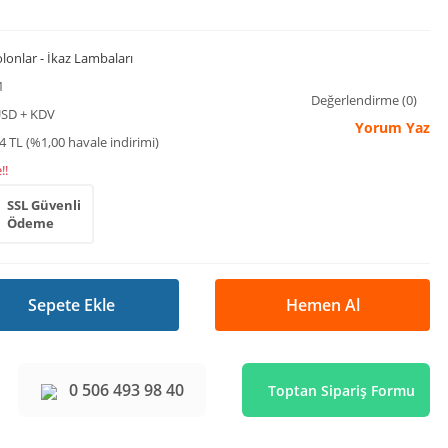
Kolonlar - İkaz Lambaları
1
Değerlendirme (0)
USD + KDV
Yorum Yaz
4 TL (%1,00 havale indirimi)
!!
SSL Güvenli
Ödeme
Sepete Ekle
Hemen Al
0 506 493 98 40
Toptan Sipariş Formu