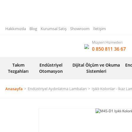
Hakkımızda
Blog
Kurumsal Satış
Showroom
İletişim
Müşteri Hizmetleri
0 850 811 36 67
Takım
Endüstriyel
Dijital Ölçüm ve Okuma
End
Tezgahları
Otomasyon
Sistemleri
Anasayfa
Endüstriyel Aydınlatma Lambaları
Işıklı Kolonlar - İkaz La