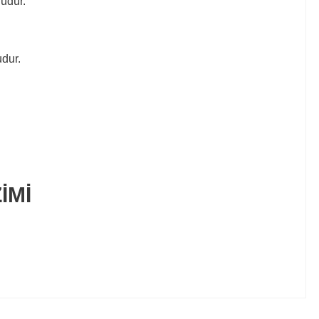
lüdür.
udur.
İMİ