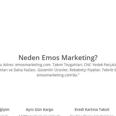
rda yetersiz gördüğünüz noktaları öneri formunu kullanarak tarafımıza iletebil
Bu ürüne ilk yorumu siz yapın!
Yorum Yaz
Neden Emos Marketing?
Adres: emosmarketing.com. Takım Tezgahları, CNC Yedek Parçaları, 
ları ve Daha Fazlası. Güvenilir Ürünler, Rekabetçi Fiyatlar, Teknik
emosmarketing.com’da.”
Gönder
eğişim
Aynı Gün Kargo
Kredi Kartına Taksit