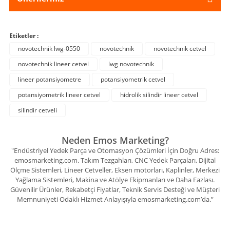
Etiketler :
novotechnik lwg-0550
novotechnik
novotechnik cetvel
novotechnik lineer cetvel
lwg novotechnik
lineer potansiyometre
potansiyometrik cetvel
potansiyometrik lineer cetvel
hidrolik silindir lineer cetvel
silindir cetveli
Neden Emos Marketing?
"Endüstriyel Yedek Parça ve Otomasyon Çözümleri İçin Doğru Adres:
emosmarketing.com. Takım Tezgahları, CNC Yedek Parçaları, Dijital
Ölçme Sistemleri, Lineer Cetveller, Eksen motorları, Kaplinler, Merkezi
Yağlama Sistemleri, Makina ve Atölye Ekipmanları ve Daha Fazlası.
Güvenilir Ürünler, Rekabetçi Fiyatlar, Teknik Servis Desteği ve Müşteri
Memnuniyeti Odaklı Hizmet Anlayışıyla emosmarketing.com’da.”