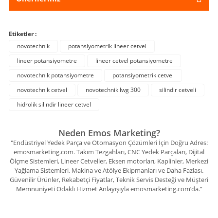
Etiketler :
novotechnik
potansiyometrik lineer cetvel
lineer potansiyometre
lineer cetvel potansiyometre
novotechnik potansiyometre
potansiyometrik cetvel
novotechnik cetvel
novotechnik lwg 300
silindir cetveli
hidrolik silindir lineer cetvel
Neden Emos Marketing?
"Endüstriyel Yedek Parça ve Otomasyon Çözümleri İçin Doğru Adres:
emosmarketing.com. Takım Tezgahları, CNC Yedek Parçaları, Dijital
Ölçme Sistemleri, Lineer Cetveller, Eksen motorları, Kaplinler, Merkezi
Yağlama Sistemleri, Makina ve Atölye Ekipmanları ve Daha Fazlası.
Güvenilir Ürünler, Rekabetçi Fiyatlar, Teknik Servis Desteği ve Müşteri
Memnuniyeti Odaklı Hizmet Anlayışıyla emosmarketing.com’da.”