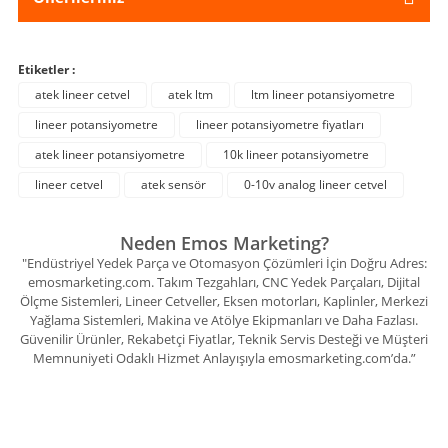
Etiketler :
atek lineer cetvel
atek ltm
ltm lineer potansiyometre
lineer potansiyometre
lineer potansiyometre fiyatları
atek lineer potansiyometre
10k lineer potansiyometre
lineer cetvel
atek sensör
0-10v analog lineer cetvel
Neden Emos Marketing?
"Endüstriyel Yedek Parça ve Otomasyon Çözümleri İçin Doğru Adres:
emosmarketing.com. Takım Tezgahları, CNC Yedek Parçaları, Dijital
Ölçme Sistemleri, Lineer Cetveller, Eksen motorları, Kaplinler, Merkezi
Yağlama Sistemleri, Makina ve Atölye Ekipmanları ve Daha Fazlası.
Güvenilir Ürünler, Rekabetçi Fiyatlar, Teknik Servis Desteği ve Müşteri
Memnuniyeti Odaklı Hizmet Anlayışıyla emosmarketing.com’da.”