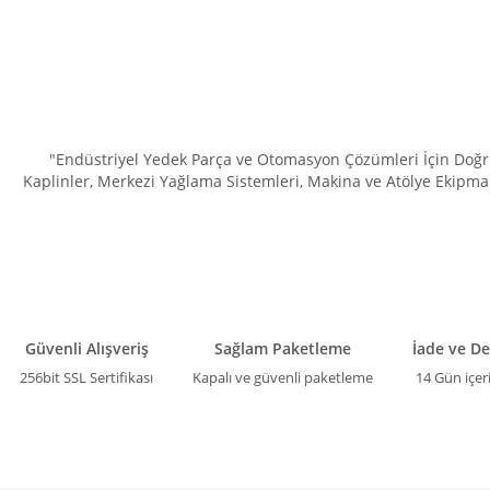
Ürün fiyatı diğer sitelerden daha pahalı.
Bu ürüne benzer farklı alternatifler olmalı.
"Endüstriyel Yedek Parça ve Otomasyon Çözümleri İçin Doğru 
Kaplinler, Merkezi Yağlama Sistemleri, Makina ve Atölye Ekipman
Güvenli Alışveriş
Sağlam Paketleme
İade ve D
256bit SSL Sertifikası
Kapalı ve güvenli paketleme
14 Gün içer