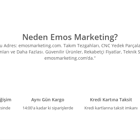
Neden Emos Marketing?
Adres: emosmarketing.com. Takım Tezgahları, CNC Yedek Parçaları, 
ları ve Daha Fazlası. Güvenilir Ürünler, Rekabetçi Fiyatlar, Teknik
Gönder
emosmarketing.com’da.”
eğişim
Aynı Gün Kargo
Kredi Kartına Taksit
isinde
14:00'a kadar ki siparişlerde
Kredi kartlarına taksit imkanı