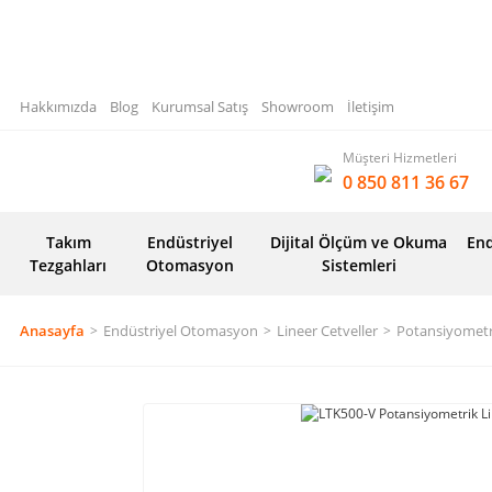
Hakkımızda
Blog
Kurumsal Satış
Showroom
İletişim
Müşteri Hizmetleri
0 850 811 36 67
Takım
Endüstriyel
Dijital Ölçüm ve Okuma
End
Tezgahları
Otomasyon
Sistemleri
Anasayfa
Endüstriyel Otomasyon
Lineer Cetveller
Potansiyometri