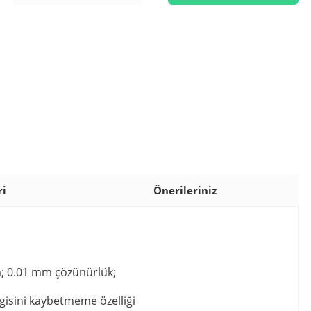
ri
Önerileriniz
üm; 0.01 mm çözünürlük;
lgisini kaybetmeme özelliği