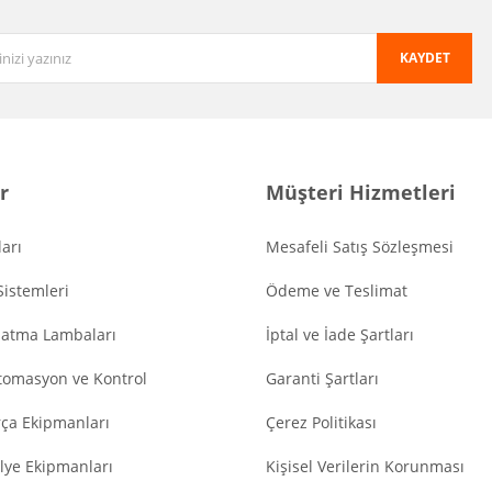
KAYDET
r
Müşteri Hizmetleri
arı
Mesafeli Satış Sözleşmesi
Sistemleri
Ödeme ve Teslimat
latma Lambaları
İptal ve İade Şartları
tomasyon ve Kontrol
Garanti Şartları
ça Ekipmanları
Çerez Politikası
lye Ekipmanları
Kişisel Verilerin Korunması