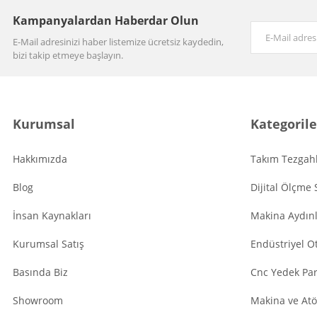
Kampanyalardan Haberdar Olun
E-Mail adresinizi haber listemize ücretsiz kaydedin,
bizi takip etmeye başlayın.
Kurumsal
Kategorile
Hakkımızda
Takım Tezgahl
Blog
Dijital Ölçme 
İnsan Kaynakları
Makina Aydın
Kurumsal Satış
Endüstriyel O
Basında Biz
Cnc Yedek Par
Showroom
Makina ve Atö