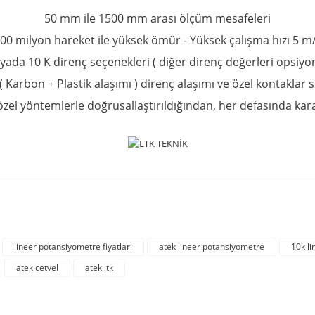
50 mm ile 1500 mm arası ölçüm mesafeleri
00 milyon hareket ile yüksek ömür -
Yüksek çalışma hızı 5 m
 yada 10 K direnç seçenekleri ( diğer direnç değerleri opsiyon
 ( Karbon + Plastik alaşımı ) direnç alaşımı ve özel kontakl
zel yöntemlerle doğrusallaştırıldığından, her defasında kara
rda yetersiz gördüğünüz noktaları öneri formunu kullanarak tarafımıza iletebil
Bu ürüne ilk yorumu siz yapın!
lineer potansiyometre fiyatları
atek lineer potansiyometre
10k l
atek cetvel
atek ltk
Yorum Yaz