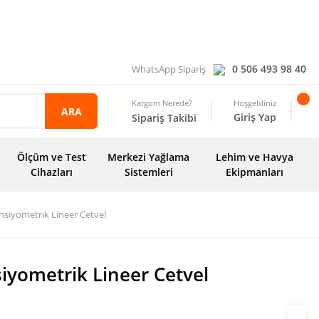
0 506 493 98 40
WhatsApp Sipariş
Kargom Nerede?
Hoşgeldiniz
ARA
Giriş Yap
Sipariş Takibi
Ölçüm ve Test
Merkezi Yağlama
Lehim ve Havya
Cihazları
Sistemleri
Ekipmanları
siyometrik Lineer Cetvel
iyometrik Lineer Cetvel