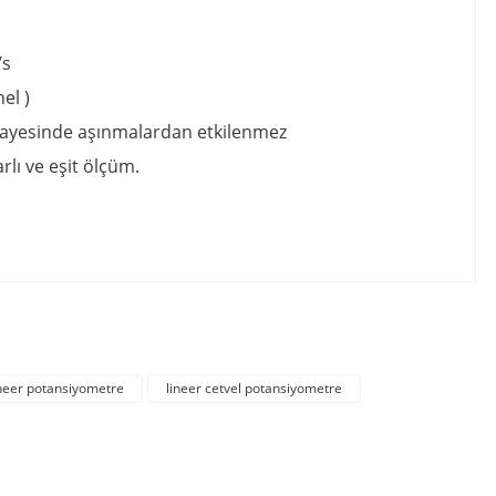
/s
el )
ar sayesinde aşınmalardan etkilenmez
rlı ve eşit ölçüm.
irsiniz.
ineer potansiyometre
lineer cetvel potansiyometre