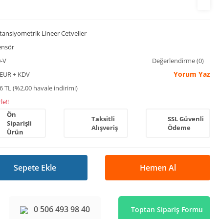
tansiyometrik Lineer Cetveller
ensör
-V
Değerlendirme (0)
Yorum Yaz
 EUR + KDV
6 TL (%2,00 havale indirimi)
le!!
Ön
Taksitli
SSL Güvenli
Siparişli
Alışveriş
Ödeme
Ürün
Sepete Ekle
Hemen Al
0 506 493 98 40
Toptan Sipariş Formu