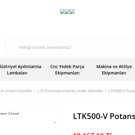
üstriyel Aydınlatma
Cnc Yedek Parça
Makina ve Atölye
Lambaları
Ekipmanları
Ekipmanları
k Lineer Cetveller
LTK Potansiyometrik Lineer Cetveller
LTK500-V Potan
LTK500-V Potans