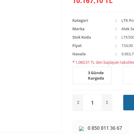
10.167,10 TL
Kategori
LTK Po
Marka
Atek S
Stok Kodu
LTK500
Fiyat
154,00
Havale
9.963,7
* 1.060,51 TL den başlayan taksitler
3 Günde
Kargoda
0 850 811 36 67