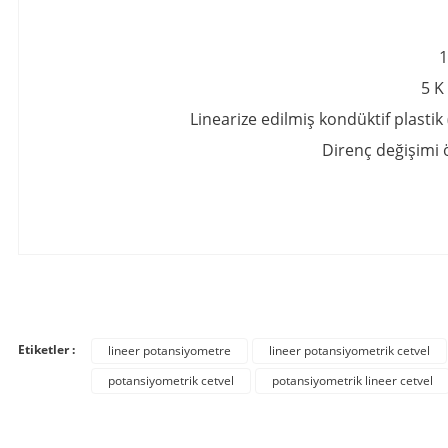
1
5 K
Linearize edilmiş kondüktif plastik
Direnç değişimi ö
Bu ürünün fiyat bilgisi, resim, ürün açıklamalarında ve diğer konula
Görüş ve önerileriniz için teşekkür ederiz.
Etiketler :
lineer potansiyometre
lineer potansiyometrik cetvel
Ürün resmi kalitesiz, bozuk veya görüntülenemiyor.
potansiyometrik cetvel
potansiyometrik lineer cetvel
Ürün açıklamasında eksik bilgiler bulunuyor.
Ürün bilgilerinde hatalar bulunuyor.