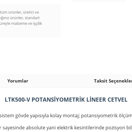
üm ürünler, üretici ve
dığınız ürünler, standart
süreyle malzeme ve işçilik
Yorumlar
Taksit Seçenekle
LTK500-V POTANSİYOMETRİK LİNEER CETVEL
klı sistem gövde yapısıyla kolay montaj; potansiyometrik ölç
 sayesinde absolute yani elektrik kesintilerinde pozisyon bi