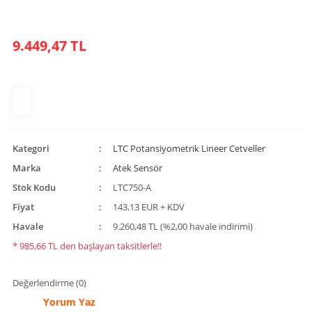
9.449,47 TL
Kategori
LTC Potansiyometrik Lineer Cetveller
Marka
Atek Sensör
Stok Kodu
LTC750-A
Fiyat
143,13 EUR + KDV
Havale
9.260,48 TL (%2,00 havale indirimi)
* 985,66 TL den başlayan taksitlerle!!
Değerlendirme (0)
Yorum Yaz