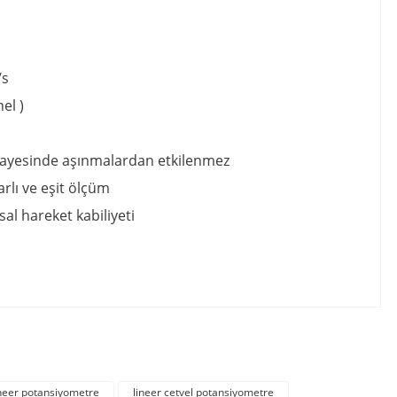
/s
el )
ar sayesinde aşınmalardan etkilenmez
rlı ve eşit ölçüm
al hareket kabiliyeti
irsiniz.
ineer potansiyometre
lineer cetvel potansiyometre