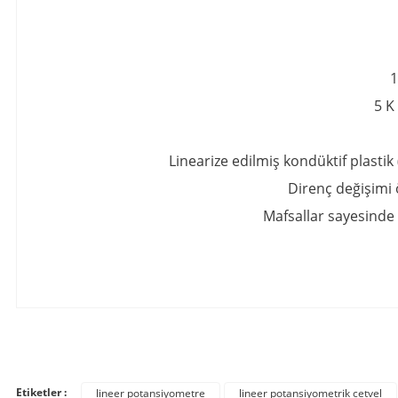
1
5 K
Linearize edilmiş kondüktif plastik
Direnç değişimi 
Mafsallar sayesinde 
Bu ürünün fiyat bilgisi, resim, ürün açıklamalarında ve diğer konula
Görüş ve önerileriniz için teşekkür ederiz.
Etiketler :
lineer potansiyometre
lineer potansiyometrik cetvel