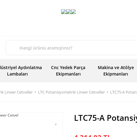
üstriyel Aydınlatma
Cnc Yedek Parça
Makina ve Atölye
Lambaları
Ekipmanları
Ekipmanları
k Lineer Cetveller
LTC Potansiyometrik Lineer Cetveller
LTC75-A Potans
LTC75-A Potansi