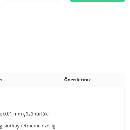
ri
Önerileriniz
üm; 0.01 mm çözünürlük;
lgisini kaybetmeme özelliği