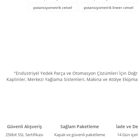
Ürün resmi kalitesiz, bozuk veya görüntülenemiyor.
potansiyometrik cetvel
potansiyometrik lineer cetvel
Ürün açıklamasında eksik bilgiler bulunuyor.
Ürün bilgilerinde hatalar bulunuyor.
Ürün fiyatı diğer sitelerden daha pahalı.
Bu ürüne benzer farklı alternatifler olmalı.
"Endüstriyel Yedek Parça ve Otomasyon Çözümleri İçin Doğru 
Kaplinler, Merkezi Yağlama Sistemleri, Makina ve Atölye Ekipman
Güvenli Alışveriş
Sağlam Paketleme
İade ve D
256bit SSL Sertifikası
Kapalı ve güvenli paketleme
14 Gün içer