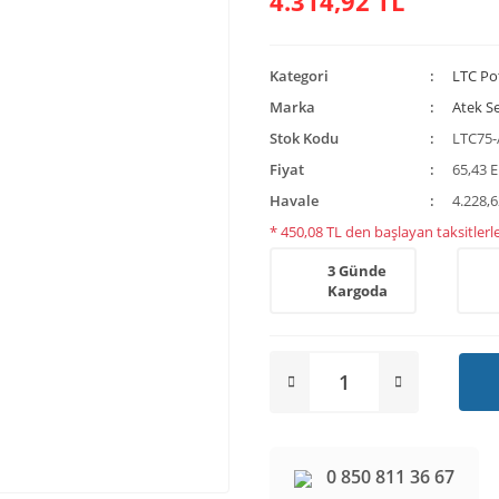
4.314,92 TL
Kategori
LTC Po
Marka
Atek S
Stok Kodu
LTC75-
Fiyat
65,43 
Havale
4.228,6
* 450,08 TL den başlayan taksitlerle
3 Günde
Kargoda
0 850 811 36 67