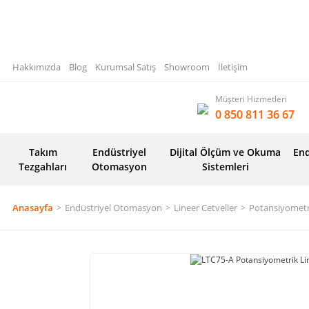
Hakkımızda
Blog
Kurumsal Satış
Showroom
İletişim
Müşteri Hizmetleri
0 850 811 36 67
Takım
Endüstriyel
Dijital Ölçüm ve Okuma
End
Tezgahları
Otomasyon
Sistemleri
Anasayfa
Endüstriyel Otomasyon
Lineer Cetveller
Potansiyometri