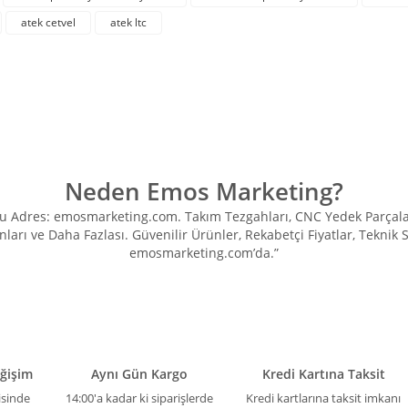
atek cetvel
atek ltc
Yorum Yaz
Neden Emos Marketing?
Adres: emosmarketing.com. Takım Tezgahları, CNC Yedek Parçaları, 
ları ve Daha Fazlası. Güvenilir Ürünler, Rekabetçi Fiyatlar, Teknik
Gönder
emosmarketing.com’da.”
eğişim
Aynı Gün Kargo
Kredi Kartına Taksit
isinde
14:00'a kadar ki siparişlerde
Kredi kartlarına taksit imkanı