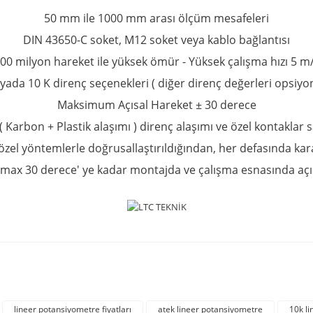
50 mm ile 1000 mm arası ölçüm mesafeleri
DIN 43650-C soket, M12 soket veya kablo bağlantısı
00 milyon hareket ile yüksek ömür -
Yüksek çalışma hızı 5 m
 yada 10 K direnç seçenekleri ( diğer direnç değerleri opsiyon
Maksimum Açısal Hareket ± 30 derece
 ( Karbon + Plastik alaşımı ) direnç alaşımı ve özel kontakl
özel yöntemlerle doğrusallaştırıldığından, her defasında kara
max 30 derece' ye kadar montajda ve çalışma esnasında açıs
rda yetersiz gördüğünüz noktaları öneri formunu kullanarak tarafımıza iletebil
Bu ürüne ilk yorumu siz yapın!
lineer potansiyometre fiyatları
atek lineer potansiyometre
10k l