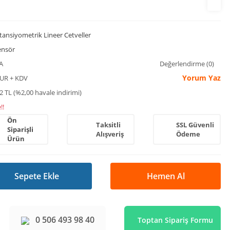
tansiyometrik Lineer Cetveller
ensör
A
Değerlendirme (0)
Yorum Yaz
EUR + KDV
2 TL (%2,00 havale indirimi)
!!
Ön
Taksitli
SSL Güvenli
Siparişli
Alışveriş
Ödeme
Ürün
Sepete Ekle
Hemen Al
0 506 493 98 40
Toptan Sipariş Formu