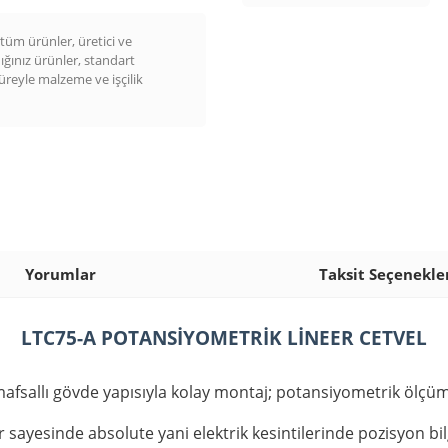
üm ürünler, üretici ve
dığınız ürünler, standart
süreyle malzeme ve işçilik
Yorumlar
Taksit Seçenekle
LTC75-A POTANSİYOMETRİK LİNEER CETVEL
n mafsallı gövde yapısıyla kolay montaj; potansiyometrik ölç
 sayesinde absolute yani elektrik kesintilerinde pozisyon bi