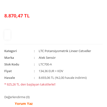
8.870,47 TL
Kategori
LTC Potansiyometrik Lineer Cetveller
Marka
Atek Sensör
Stok Kodu
LTC700-A
Fiyat
134,36 EUR + KDV
Havale
8.693,06 TL (%2,00 havale indirimi)
* 925,26 TL den başlayan taksitlerle!!
Değerlendirme (0)
Yorum Yaz