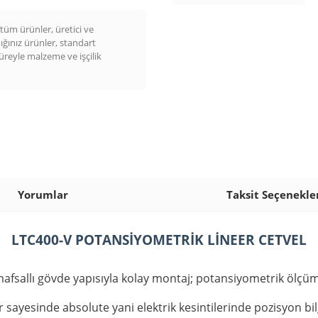
üm ürünler, üretici ve
dığınız ürünler, standart
süreyle malzeme ve işçilik
Yorumlar
Taksit Seçenekle
LTC400-V POTANSİYOMETRİK LİNEER CETVEL
n mafsallı gövde yapısıyla kolay montaj; potansiyometrik ölç
 sayesinde absolute yani elektrik kesintilerinde pozisyon bi