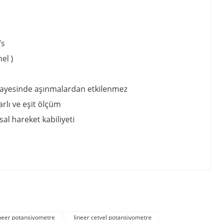
/s
el )
ar sayesinde aşınmalardan etkilenmez
rlı ve eşit ölçüm
al hareket kabiliyeti
irsiniz.
ineer potansiyometre
lineer cetvel potansiyometre