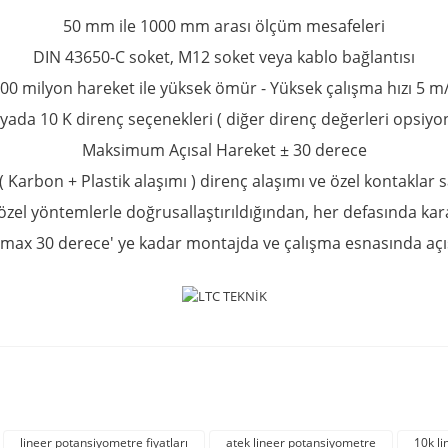
50 mm ile 1000 mm arası ölçüm mesafeleri
DIN 43650-C soket, M12 soket veya kablo bağlantısı
00 milyon hareket ile yüksek ömür -
Yüksek çalışma hızı 5 m
 yada 10 K direnç seçenekleri ( diğer direnç değerleri opsiyon
Maksimum Açısal Hareket ± 30 derece
 ( Karbon + Plastik alaşımı ) direnç alaşımı ve özel kontakl
özel yöntemlerle doğrusallaştırıldığından, her defasında kara
max 30 derece' ye kadar montajda ve çalışma esnasında açıs
rda yetersiz gördüğünüz noktaları öneri formunu kullanarak tarafımıza iletebil
Bu ürüne ilk yorumu siz yapın!
lineer potansiyometre fiyatları
atek lineer potansiyometre
10k l