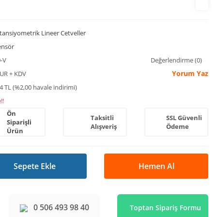
tansiyometrik Lineer Cetveller
ensör
-V
Değerlendirme (0)
Yorum Yaz
EUR + KDV
4 TL (%2,00 havale indirimi)
!!
Ön
Taksitli
SSL Güvenli
Siparişli
Alışveriş
Ödeme
Ürün
Sepete Ekle
Hemen Al
0 506 493 98 40
Toptan Sipariş Formu