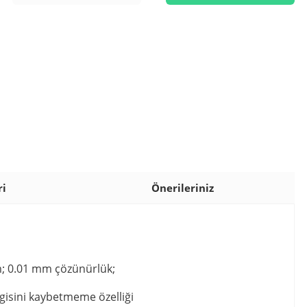
ri
Önerileriniz
üm; 0.01 mm çözünürlük;
lgisini kaybetmeme özelliği