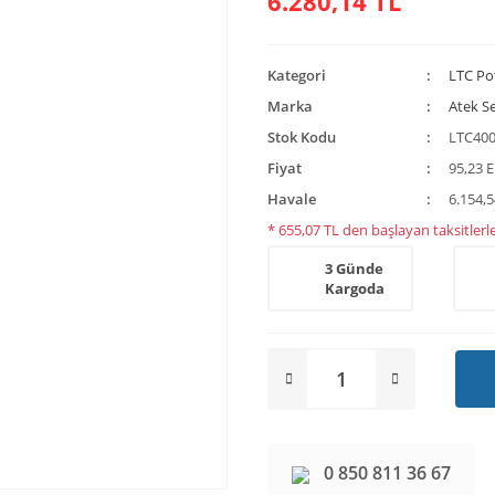
6.280,14 TL
Kategori
LTC Po
Marka
Atek S
Stok Kodu
LTC400
Fiyat
95,23 
Havale
6.154,5
* 655,07 TL den başlayan taksitlerle
3 Günde
Kargoda
0 850 811 36 67