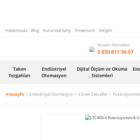
Hakkımızda
Blog
Kurumsal Satış
Showroom
İletişim
Müşteri Hizmetleri
0 850 811 36 67
Takım
Endüstriyel
Dijital Ölçüm ve Okuma
End
Tezgahları
Otomasyon
Sistemleri
Anasayfa
Endüstriyel Otomasyon
Lineer Cetveller
Potansiyometri