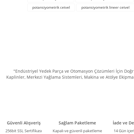
Ürün resmi kalitesiz, bozuk veya görüntülenemiyor.
potansiyometrik cetvel
potansiyometrik lineer cetvel
Ürün açıklamasında eksik bilgiler bulunuyor.
Ürün bilgilerinde hatalar bulunuyor.
Ürün fiyatı diğer sitelerden daha pahalı.
Bu ürüne benzer farklı alternatifler olmalı.
"Endüstriyel Yedek Parça ve Otomasyon Çözümleri İçin Doğru 
Kaplinler, Merkezi Yağlama Sistemleri, Makina ve Atölye Ekipman
Güvenli Alışveriş
Sağlam Paketleme
İade ve D
256bit SSL Sertifikası
Kapalı ve güvenli paketleme
14 Gün içer