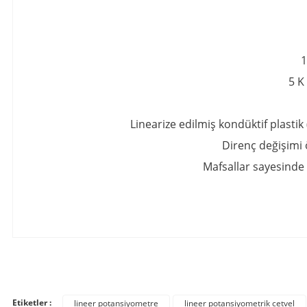
1
5 K
Linearize edilmiş kondüktif plastik
Direnç değişimi 
Mafsallar sayesinde 
Bu ürünün fiyat bilgisi, resim, ürün açıklamalarında ve diğer konula
Görüş ve önerileriniz için teşekkür ederiz.
Etiketler :
lineer potansiyometre
lineer potansiyometrik cetvel