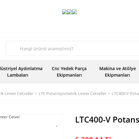
üstriyel Aydınlatma
Cnc Yedek Parça
Makina ve Atölye
Lambaları
Ekipmanları
Ekipmanları
k Lineer Cetveller
LTC Potansiyometrik Lineer Cetveller
LTC400-V Potan
LTC400-V Potans