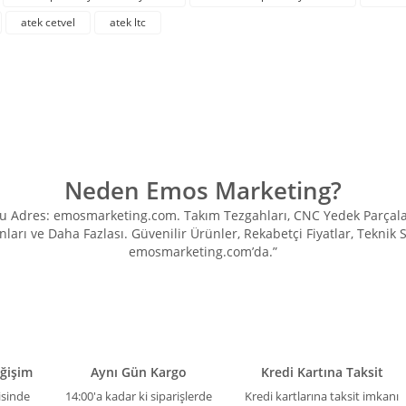
atek cetvel
atek ltc
Yorum Yaz
Neden Emos Marketing?
Adres: emosmarketing.com. Takım Tezgahları, CNC Yedek Parçaları, 
ları ve Daha Fazlası. Güvenilir Ürünler, Rekabetçi Fiyatlar, Teknik
Gönder
emosmarketing.com’da.”
eğişim
Aynı Gün Kargo
Kredi Kartına Taksit
isinde
14:00'a kadar ki siparişlerde
Kredi kartlarına taksit imkanı