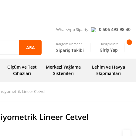
0 506 493 98 40
WhatsApp Sipariş
Kargom Nerede?
Hoşgeldiniz
ARA
Giriş Yap
Sipariş Takibi
Ölçüm ve Test
Merkezi Yağlama
Lehim ve Havya
Cihazları
Sistemleri
Ekipmanları
siyometrik Lineer Cetvel
iyometrik Lineer Cetvel