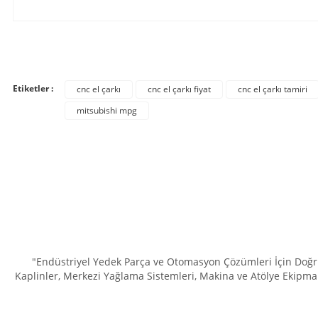
Bu ürünün fiyat bilgisi, resim, ürün açıklamalarında ve diğer konula
Görüş ve önerileriniz için teşekkür ederiz.
Etiketler :
cnc el çarkı
cnc el çarkı fiyat
cnc el çarkı tamiri
Ürün resmi kalitesiz, bozuk veya görüntülenemiyor.
mitsubishi mpg
Ürün açıklamasında eksik bilgiler bulunuyor.
Ürün bilgilerinde hatalar bulunuyor.
Ürün fiyatı diğer sitelerden daha pahalı.
Bu ürüne benzer farklı alternatifler olmalı.
"Endüstriyel Yedek Parça ve Otomasyon Çözümleri İçin Doğru 
Kaplinler, Merkezi Yağlama Sistemleri, Makina ve Atölye Ekipman