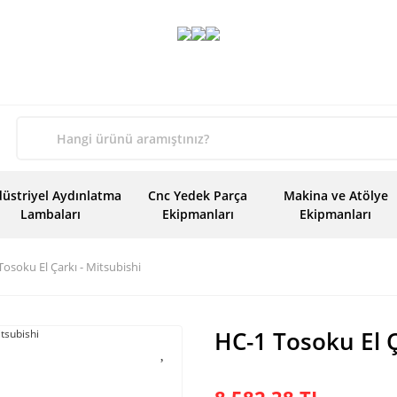
üstriyel Aydınlatma
Cnc Yedek Parça
Makina ve Atölye
Lambaları
Ekipmanları
Ekipmanları
Tosoku El Çarkı - Mitsubishi
HC-1 Tosoku El Ç