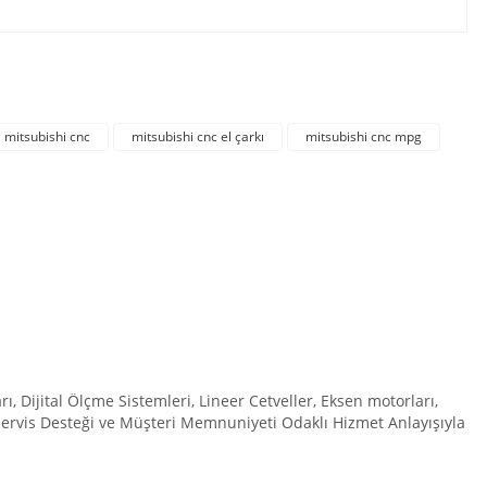
irsiniz.
mitsubishi cnc
mitsubishi cnc el çarkı
mitsubishi cnc mpg
Dijital Ölçme Sistemleri, Lineer Cetveller, Eksen motorları,
 Servis Desteği ve Müşteri Memnuniyeti Odaklı Hizmet Anlayışıyla