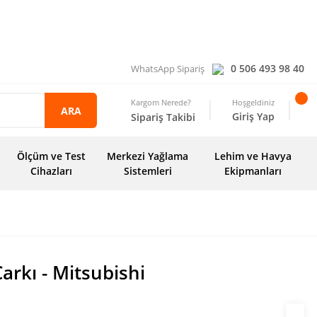
0 506 493 98 40
WhatsApp Sipariş
Kargom Nerede?
Hoşgeldiniz
ARA
Giriş Yap
Sipariş Takibi
Ölçüm ve Test
Merkezi Yağlama
Lehim ve Havya
Cihazları
Sistemleri
Ekipmanları
arkı - Mitsubishi