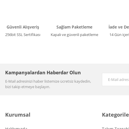
Güvenli Alışveriş
Sağlam Paketleme
İade ve D
256bit SSL Sertifikası
Kapalı ve güvenli paketleme
14 Gün içer
Kampanyalardan Haberdar Olun
E-Mail adresinizi haber listemize ücretsiz kaydedin,
bizi takip etmeye başlayın.
Kurumsal
Kategorile
Hakkımızda
Takım Tezgahl