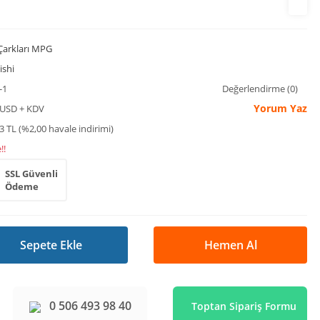
 Çarkları MPG
ishi
-1
Değerlendirme (0)
Yorum Yaz
 USD + KDV
3 TL (%2,00 havale indirimi)
!!
SSL Güvenli
Ödeme
Sepete Ekle
Hemen Al
0 506 493 98 40
Toptan Sipariş Formu