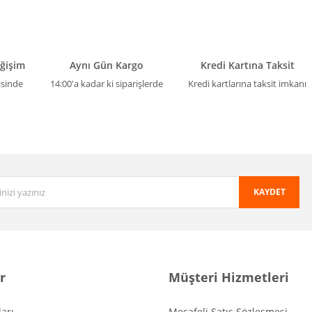
eğişim
Aynı Gün Kargo
Kredi Kartına Taksit
isinde
14:00'a kadar ki siparişlerde
Kredi kartlarına taksit imkanı
KAYDET
r
Müşteri Hizmetleri
arı
Mesafeli Satış Sözleşmesi