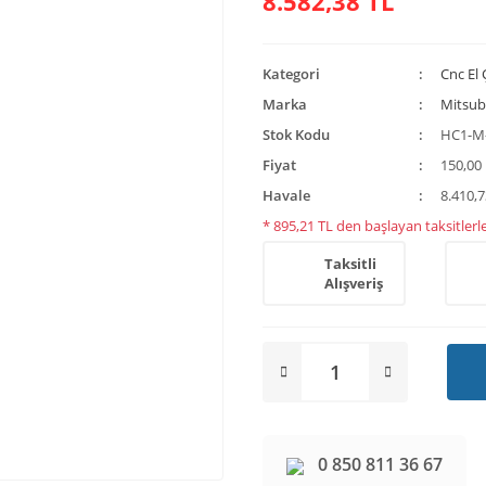
8.582,38 TL
Kategori
Cnc El
Marka
Mitsub
Stok Kodu
HC1-M
Fiyat
150,00
Havale
8.410,7
* 895,21 TL den başlayan taksitlerle
Taksitli
Alışveriş
0 850 811 36 67