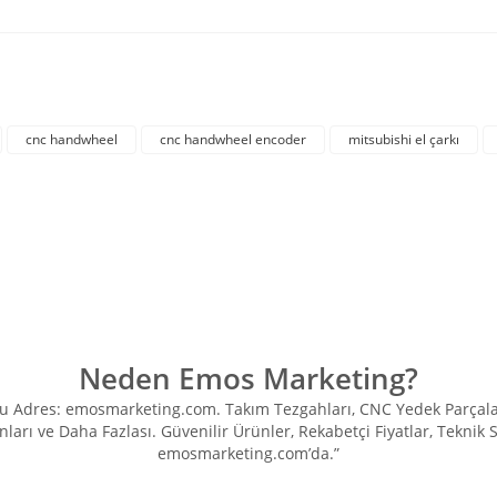
rda yetersiz gördüğünüz noktaları öneri formunu kullanarak tarafımıza iletebil
Bu ürüne ilk yorumu siz yapın!
cnc handwheel
cnc handwheel encoder
mitsubishi el çarkı
Yorum Yaz
Neden Emos Marketing?
Adres: emosmarketing.com. Takım Tezgahları, CNC Yedek Parçaları, 
ları ve Daha Fazlası. Güvenilir Ürünler, Rekabetçi Fiyatlar, Teknik
Gönder
emosmarketing.com’da.”