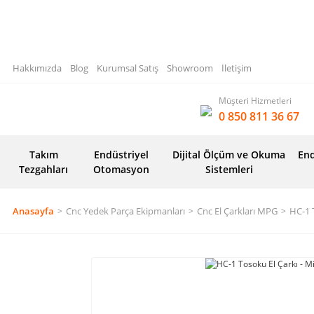
Hakkımızda
Blog
Kurumsal Satış
Showroom
İletişim
Müşteri Hizmetleri
0 850 811 36 67
Takım
Endüstriyel
Dijital Ölçüm ve Okuma
End
Tezgahları
Otomasyon
Sistemleri
Anasayfa
Cnc Yedek Parça Ekipmanları
Cnc El Çarkları MPG
HC-1 