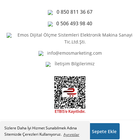
0 850 811 36 67
0 506 493 98 40
Emos Dijital Ölçme Sistemleri Elektronik Makina Sanayi
Tic.Ltd.Şti.
info@emosmarketing.com
İletişim Bilgilerimiz
Sizlere Daha İyi Hizmet Sunabilmek Adına
3.889,26 ₺
Sepete Ekle
Copyright © Emosmarketing.com. Tüm hakları saklıdır.
Sitemizde Çerezleri Kullanıyoruz.
Ayrıntılar