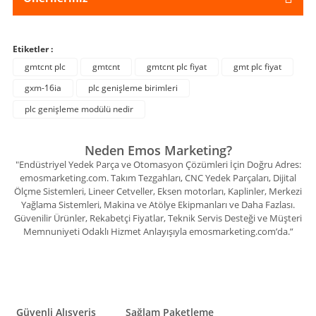
Etiketler :
gmtcnt plc
gmtcnt
gmtcnt plc fiyat
gmt plc fiyat
gxm-16ia
plc genişleme birimleri
plc genişleme modülü nedir
Neden Emos Marketing?
"Endüstriyel Yedek Parça ve Otomasyon Çözümleri İçin Doğru Adres:
emosmarketing.com. Takım Tezgahları, CNC Yedek Parçaları, Dijital
Ölçme Sistemleri, Lineer Cetveller, Eksen motorları, Kaplinler, Merkezi
Yağlama Sistemleri, Makina ve Atölye Ekipmanları ve Daha Fazlası.
Güvenilir Ürünler, Rekabetçi Fiyatlar, Teknik Servis Desteği ve Müşteri
Memnuniyeti Odaklı Hizmet Anlayışıyla emosmarketing.com’da.”
Güvenli Alışveriş
Sağlam Paketleme