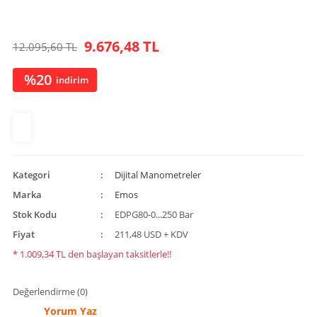
9.676,48 TL
12.095,60 TL
%20
indirim
Kategori
Dijital Manometreler
Marka
Emos
Stok Kodu
EDPG80-0...250 Bar
Fiyat
211,48 USD + KDV
* 1.009,34 TL den başlayan taksitlerle!!
Değerlendirme (0)
Yorum Yaz