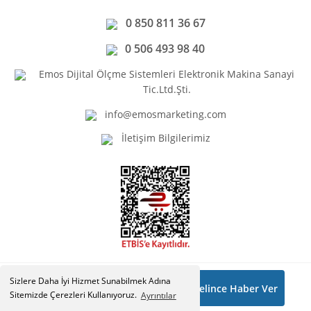
0 850 811 36 67
0 506 493 98 40
Emos Dijital Ölçme Sistemleri Elektronik Makina Sanayi
Tic.Ltd.Şti.
info@emosmarketing.com
İletişim Bilgilerimiz
9.676,48 ₺
Sizlere Daha İyi Hizmet Sunabilmek Adına
%20
Gelince Haber Ver
Copyright © Emosmarketing.com. Tüm hakları saklıdır.
Sitemizde Çerezleri Kullanıyoruz.
Ayrıntılar
12.095,60 ₺