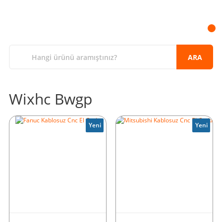
ARA
Wixhc Bwgp
Yeni
Yeni