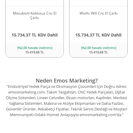
Mitsubishi Kablosuz Cnc El
WixHc Wifi Cnc El Çarkı
Çarkı
15.734,37 TL KDV Dahil
15.734,37 TL KDV Dahil
(%2,00 havale indirimi)
(%2,00 havale indirimi)
15.419,68 TL
15.419,68 TL
Neden Emos Marketing?
"Endüstriyel Yedek Parça ve Otomasyon Çözümleri İçin Doğru Adres:
emosmarketing.com. Takım Tezgahları, CNC Yedek Parçaları, Dijital
Ölçme Sistemleri, Lineer Cetveller, Eksen motorları, Kaplinler, Merkezi
Yağlama Sistemleri, Makina ve Atölye Ekipmanları ve Daha Fazlası.
Güvenilir Ürünler, Rekabetçi Fiyatlar, Teknik Servis Desteği ve Müşteri
Memnuniyeti Odaklı Hizmet Anlayışıyla emosmarketing.com’da.”