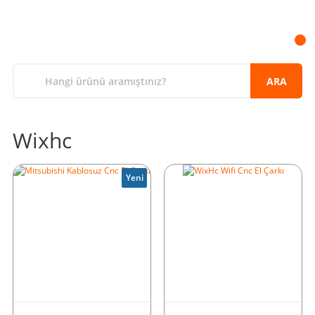
ARA
Wixhc
Yeni