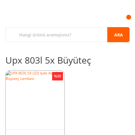
ARA
Upx 803l 5x Büyüteç
%30