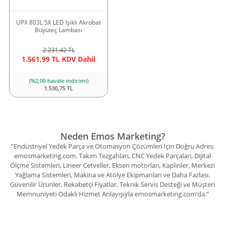
UPX 803L 5X LED Işıklı Akrobat
Büyüteç Lambası
2.231,42 TL
1.561,99 TL KDV Dahil
(%2,00 havale indirimi)
1.530,75 TL
Neden Emos Marketing?
"Endüstriyel Yedek Parça ve Otomasyon Çözümleri İçin Doğru Adres:
emosmarketing.com. Takım Tezgahları, CNC Yedek Parçaları, Dijital
Ölçme Sistemleri, Lineer Cetveller, Eksen motorları, Kaplinler, Merkezi
Yağlama Sistemleri, Makina ve Atölye Ekipmanları ve Daha Fazlası.
Güvenilir Ürünler, Rekabetçi Fiyatlar, Teknik Servis Desteği ve Müşteri
Memnuniyeti Odaklı Hizmet Anlayışıyla emosmarketing.com’da.”