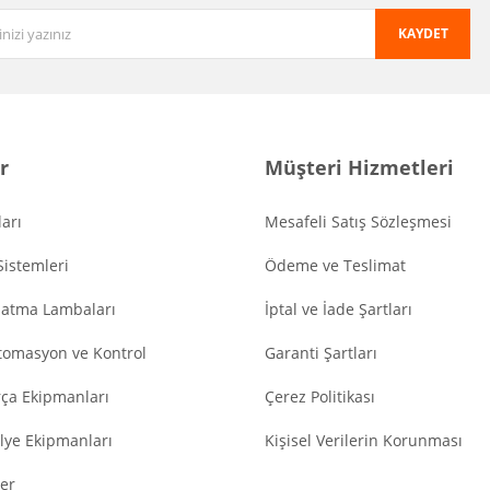
KAYDET
r
Müşteri Hizmetleri
arı
Mesafeli Satış Sözleşmesi
Sistemleri
Ödeme ve Teslimat
latma Lambaları
İptal ve İade Şartları
tomasyon ve Kontrol
Garanti Şartları
ça Ekipmanları
Çerez Politikası
lye Ekipmanları
Kişisel Verilerin Korunması
er