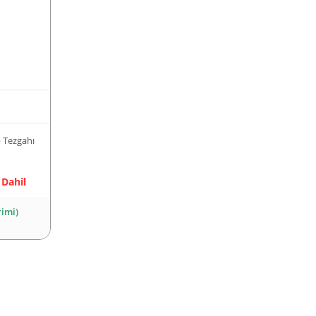
 Tezgahı
 Dahil
rimi)