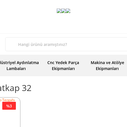
üstriyel Aydınlatma
Cnc Yedek Parça
Makina ve Atölye
Lambaları
Ekipmanları
Ekipmanları
atkap 32
%3