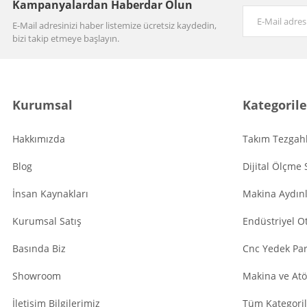
Kampanyalardan Haberdar Olun
E-Mail adresinizi haber listemize ücretsiz kaydedin,
bizi takip etmeye başlayın.
Kurumsal
Kategorile
Hakkımızda
Takım Tezgahl
Blog
Dijital Ölçme 
İnsan Kaynakları
Makina Aydın
Kurumsal Satış
Endüstriyel O
Basında Biz
Cnc Yedek Par
Showroom
Makina ve Atö
İletişim Bilgilerimiz
Tüm Kategoril