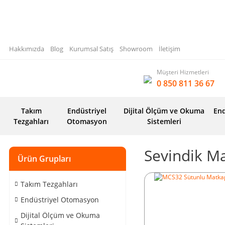
Hakkımızda
Blog
Kurumsal Satış
Showroom
İletişim
Müşteri Hizmetleri
0 850 811 36 67
Takım
Endüstriyel
Dijital Ölçüm ve Okuma
End
Tezgahları
Otomasyon
Sistemleri
Sevindik M
Ürün Grupları
Takım Tezgahları
Endüstriyel Otomasyon
Dijital Ölçüm ve Okuma