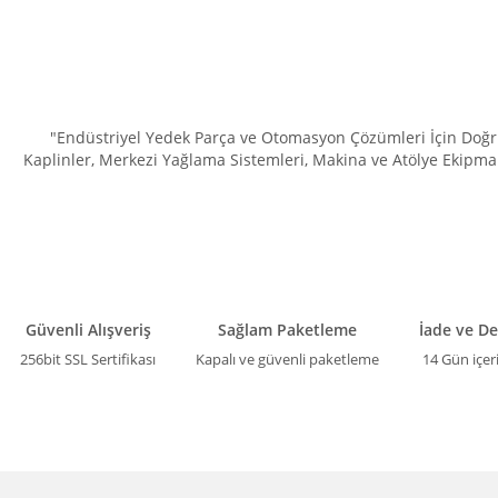
"Endüstriyel Yedek Parça ve Otomasyon Çözümleri İçin Doğru 
Kaplinler, Merkezi Yağlama Sistemleri, Makina ve Atölye Ekipman
Güvenli Alışveriş
Sağlam Paketleme
İade ve D
256bit SSL Sertifikası
Kapalı ve güvenli paketleme
14 Gün içer