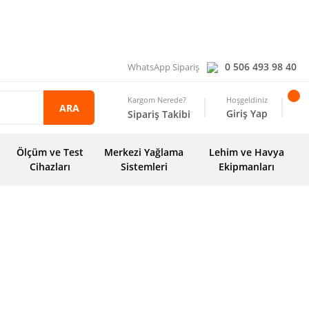
0 506 493 98 40
WhatsApp Sipariş
Kargom Nerede?
Hoşgeldiniz
ARA
Giriş Yap
Sipariş Takibi
Ölçüm ve Test
Merkezi Yağlama
Lehim ve Havya
Cihazları
Sistemleri
Ekipmanları