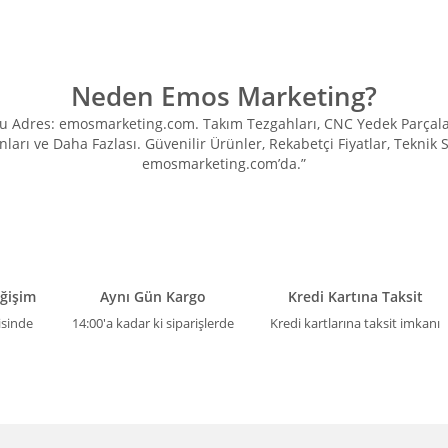
Neden Emos Marketing?
Adres: emosmarketing.com. Takım Tezgahları, CNC Yedek Parçaları, 
ları ve Daha Fazlası. Güvenilir Ürünler, Rekabetçi Fiyatlar, Teknik
emosmarketing.com’da.”
eğişim
Aynı Gün Kargo
Kredi Kartına Taksit
isinde
14:00'a kadar ki siparişlerde
Kredi kartlarına taksit imkanı