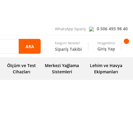
0 506 493 98 40
WhatsApp Sipariş
Kargom Nerede?
Hoşgeldiniz
ARA
Giriş Yap
Sipariş Takibi
Ölçüm ve Test
Merkezi Yağlama
Lehim ve Havya
Cihazları
Sistemleri
Ekipmanları