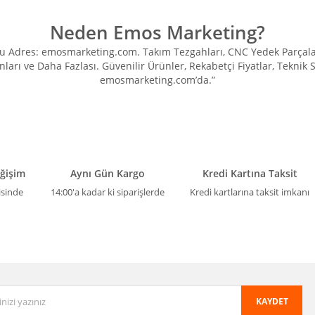
Neden Emos Marketing?
Adres: emosmarketing.com. Takım Tezgahları, CNC Yedek Parçaları, 
ları ve Daha Fazlası. Güvenilir Ürünler, Rekabetçi Fiyatlar, Teknik
emosmarketing.com’da.”
eğişim
Aynı Gün Kargo
Kredi Kartına Taksit
isinde
14:00'a kadar ki siparişlerde
Kredi kartlarına taksit imkanı
KAYDET