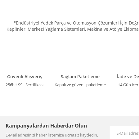
"Endüstriyel Yedek Parça ve Otomasyon Çözümleri İçin Doğru 
Kaplinler, Merkezi Yağlama Sistemleri, Makina ve Atölye Ekipman
Güvenli Alışveriş
Sağlam Paketleme
İade ve D
256bit SSL Sertifikası
Kapalı ve güvenli paketleme
14 Gün içer
Kampanyalardan Haberdar Olun
E-Mail adresinizi haber listemize ücretsiz kaydedin,