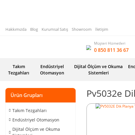
Hakkımızda
Blog
Kurumsal Satış
Showroom
İletişim
Müşteri Hizmetleri
0 850 811 36 67
Takım
Endüstriyel
Dijital Ölçüm ve Okuma
End
Tezgahları
Otomasyon
Sistemleri
Pv5032e Di
Ürün Grupları
Takım Tezgahları
Endüstriyel Otomasyon
Dijital Ölçüm ve Okuma