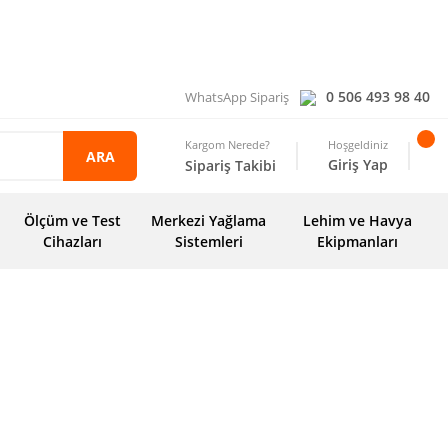
0 506 493 98 40
WhatsApp Sipariş
Kargom Nerede?
Hoşgeldiniz
ARA
Giriş Yap
Sipariş Takibi
Ölçüm ve Test
Merkezi Yağlama
Lehim ve Havya
Cihazları
Sistemleri
Ekipmanları