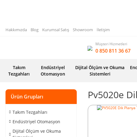
Hakkımızda
Blog
Kurumsal Satış
Showroom
İletişim
Müşteri Hizmetleri
0 850 811 36 67
Takım
Endüstriyel
Dijital Ölçüm ve Okuma
End
Tezgahları
Otomasyon
Sistemleri
Pv5020e Di
Ürün Grupları
Takım Tezgahları
Endüstriyel Otomasyon
Dijital Ölçüm ve Okuma