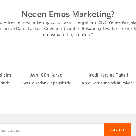
Neden Emos Marketing?
Adres: emosmarketing.com. Takım Tezgahları, CNC Yedek Parçaları, 
ları ve Daha Fazlası. Güvenilir Ürünler, Rekabetçi Fiyatlar, Teknik
emosmarketing.com’da.”
eğişim
Aynı Gün Kargo
Kredi Kartına Taksit
isinde
14:00'a kadar ki siparişlerde
Kredi kartlarına taksit imkanı
KAYDET