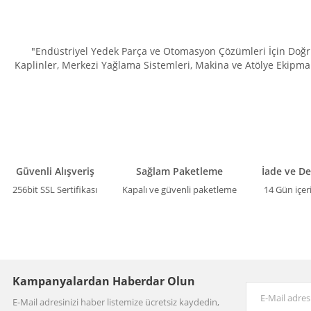
"Endüstriyel Yedek Parça ve Otomasyon Çözümleri İçin Doğru 
Kaplinler, Merkezi Yağlama Sistemleri, Makina ve Atölye Ekipman
Güvenli Alışveriş
Sağlam Paketleme
İade ve D
256bit SSL Sertifikası
Kapalı ve güvenli paketleme
14 Gün içer
Kampanyalardan Haberdar Olun
E-Mail adresinizi haber listemize ücretsiz kaydedin,