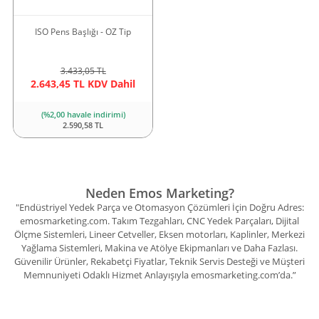
ISO Pens Başlığı - OZ Tip
3.433,05 TL
2.643,45 TL KDV Dahil
(%2,00 havale indirimi)
2.590,58 TL
Neden Emos Marketing?
"Endüstriyel Yedek Parça ve Otomasyon Çözümleri İçin Doğru Adres:
emosmarketing.com. Takım Tezgahları, CNC Yedek Parçaları, Dijital
Ölçme Sistemleri, Lineer Cetveller, Eksen motorları, Kaplinler, Merkezi
Yağlama Sistemleri, Makina ve Atölye Ekipmanları ve Daha Fazlası.
Güvenilir Ürünler, Rekabetçi Fiyatlar, Teknik Servis Desteği ve Müşteri
Memnuniyeti Odaklı Hizmet Anlayışıyla emosmarketing.com’da.”