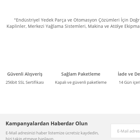
"Endüstriyel Yedek Parça ve Otomasyon Çözümleri İçin Doğru 
Kaplinler, Merkezi Yağlama Sistemleri, Makina ve Atölye Ekipman
Güvenli Alışveriş
Sağlam Paketleme
İade ve D
256bit SSL Sertifikası
Kapalı ve güvenli paketleme
14 Gün içer
Kampanyalardan Haberdar Olun
E-Mail adresinizi haber listemize ücretsiz kaydedin,
bizi takip etmeye başlayın.