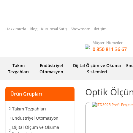
Hakkımızda
Blog
Kurumsal Satış
Showroom
İletişim
Müşteri Hizmetleri
0 850 811 36 67
Takım
Endüstriyel
Dijital Ölçüm ve Okuma
End
Tezgahları
Otomasyon
Sistemleri
Optik Ölçüm
Ürün Grupları
Takım Tezgahları
Endüstriyel Otomasyon
Dijital Ölçüm ve Okuma