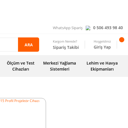
0 506 493 98 40
WhatsApp Sipariş
Kargom Nerede?
Hoşgeldiniz
ARA
Giriş Yap
Sipariş Takibi
Ölçüm ve Test
Merkezi Yağlama
Lehim ve Havya
Cihazları
Sistemleri
Ekipmanları