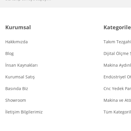
Kurumsal
Kategorile
Hakkımızda
Takım Tezgahl
Blog
Dijital Ölçme 
İnsan Kaynakları
Makina Aydın
Kurumsal Satış
Endüstriyel O
Basında Biz
Cnc Yedek Par
Showroom
Makina ve Atö
İletişim Bilgilerimiz
Tüm Kategoril