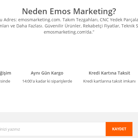
Neden Emos Marketing?
Adres: emosmarketing.com. Takım Tezgahları, CNC Yedek Parçaları, 
ları ve Daha Fazlası. Güvenilir Ürünler, Rekabetçi Fiyatlar, Teknik
emosmarketing.com’da.”
eğişim
Aynı Gün Kargo
Kredi Kartına Taksit
isinde
14:00'a kadar ki siparişlerde
Kredi kartlarına taksit imkanı
KAYDET