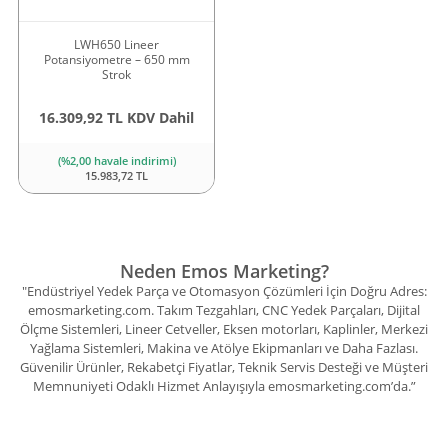
LWH650 Lineer
Potansiyometre – 650 mm
Strok
16.309,92 TL KDV Dahil
(%2,00 havale indirimi)
15.983,72 TL
Neden Emos Marketing?
"Endüstriyel Yedek Parça ve Otomasyon Çözümleri İçin Doğru Adres:
emosmarketing.com. Takım Tezgahları, CNC Yedek Parçaları, Dijital
Ölçme Sistemleri, Lineer Cetveller, Eksen motorları, Kaplinler, Merkezi
Yağlama Sistemleri, Makina ve Atölye Ekipmanları ve Daha Fazlası.
Güvenilir Ürünler, Rekabetçi Fiyatlar, Teknik Servis Desteği ve Müşteri
Memnuniyeti Odaklı Hizmet Anlayışıyla emosmarketing.com’da.”