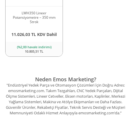
LWH350 Lineer
Potansiyometre – 350 mm
Strok
11.026,03 TL KDV Dahil
(%2,00 havale indirimi)
10.805,51 TL
Neden Emos Marketing?
"Endüstriyel Yedek Parça ve Otomasyon Çözümleri İçin Doğru Adres:
emosmarketing.com. Takım Tezgahları, CNC Yedek Parçaları, Dijital
Ölçme Sistemleri, Lineer Cetveller, Eksen motorları, Kaplinler, Merkezi
Yağlama Sistemleri, Makina ve Atölye Ekipmanları ve Daha Fazlası.
Güvenilir Ürünler, Rekabetçi Fiyatlar, Teknik Servis Desteği ve Müşteri
Memnuniyeti Odaklı Hizmet Anlayışıyla emosmarketing.com’da.”