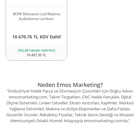
M3M Mıknatıslı Led Makina
Aydınlatma Lambası
10.670,76 TL KDV Dahil
(%2,00 havale indirimi)
10.457,35 TL
Neden Emos Marketing?
"Endüstriyel Yedek Parça ve Otomasyon Çözümleri İçin Doğru Adres:
emosmarketing.com. Takım Tezgahları, CNC Yedek Parçaları, Dijital
Ölçme Sistemleri, Lineer Cetveller, Eksen motorları, Kaplinler, Merkezi
Yağlama Sistemleri, Makina ve Atölye Ekipmanları ve Daha Fazlası.
Güvenilir Ürünler, Rekabetçi Fiyatlar, Teknik Servis Desteği ve Müşteri
Memnuniyeti Odaklı Hizmet Anlayışıyla emosmarketing.com’da.”