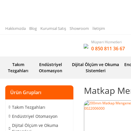
Hakkımızda
Blog
Kurumsal Satış
Showroom
İletişim
Müşteri Hizmetleri
0 850 811 36 67
Takım
Endüstriyel
Dijital Ölçüm ve Okuma
End
Tezgahları
Otomasyon
Sistemleri
Matkap Me
Ürün Grupları
Takım Tezgahları
Endüstriyel Otomasyon
Dijital Ölçüm ve Okuma