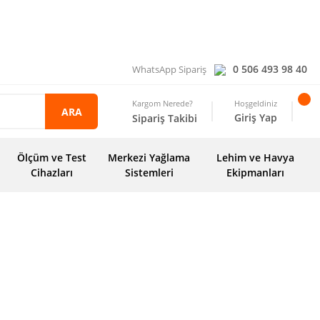
0 506 493 98 40
WhatsApp Sipariş
Kargom Nerede?
Hoşgeldiniz
ARA
Giriş Yap
Sipariş Takibi
Ölçüm ve Test
Merkezi Yağlama
Lehim ve Havya
Cihazları
Sistemleri
Ekipmanları