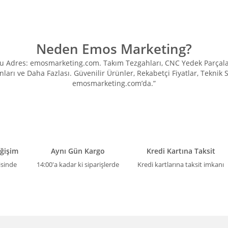
Neden Emos Marketing?
Adres: emosmarketing.com. Takım Tezgahları, CNC Yedek Parçaları, 
ları ve Daha Fazlası. Güvenilir Ürünler, Rekabetçi Fiyatlar, Teknik
emosmarketing.com’da.”
eğişim
Aynı Gün Kargo
Kredi Kartına Taksit
isinde
14:00'a kadar ki siparişlerde
Kredi kartlarına taksit imkanı