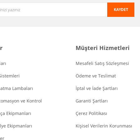
KAYDET
r
Müşteri Hizmetleri
arı
Mesafeli Satış Sözleşmesi
Sistemleri
Ödeme ve Teslimat
latma Lambaları
İptal ve İade Şartları
tomasyon ve Kontrol
Garanti Şartları
ça Ekipmanları
Çerez Politikası
lye Ekipmanları
Kişisel Verilerin Korunması
er