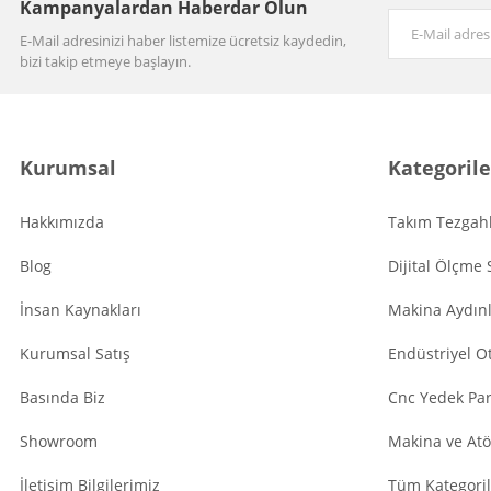
Kampanyalardan Haberdar Olun
E-Mail adresinizi haber listemize ücretsiz kaydedin,
bizi takip etmeye başlayın.
Kurumsal
Kategorile
Hakkımızda
Takım Tezgahl
Blog
Dijital Ölçme 
İnsan Kaynakları
Makina Aydın
Kurumsal Satış
Endüstriyel O
Basında Biz
Cnc Yedek Par
Showroom
Makina ve Atö
İletişim Bilgilerimiz
Tüm Kategoril