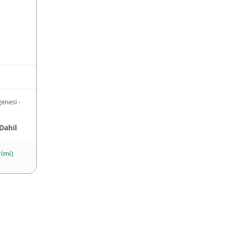
nesi -
Dahil
rimi)