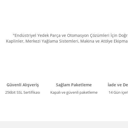
"Endüstriyel Yedek Parça ve Otomasyon Çözümleri İçin Doğru 
Kaplinler, Merkezi Yağlama Sistemleri, Makina ve Atölye Ekipman
Güvenli Alışveriş
Sağlam Paketleme
İade ve D
256bit SSL Sertifikası
Kapalı ve güvenli paketleme
14 Gün içer