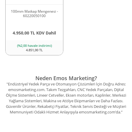
100mm Matkap Mengenesi -
60220050100
4.950,00 TL KDV Dahil
(%2,00 havale indirimi)
4.851,00 TL
Neden Emos Marketing?
"Endüstriyel Yedek Parça ve Otomasyon Çözümleri İçin Doğru Adres:
emosmarketing.com. Takım Tezgahları, CNC Yedek Parçaları, Dijital
Ölçme Sistemleri, Lineer Cetveller, Eksen motorları, Kaplinler, Merkezi
Yağlama Sistemleri, Makina ve Atölye Ekipmanları ve Daha Fazlası.
Güvenilir Ürünler, Rekabetçi Fiyatlar, Teknik Servis Desteği ve Müşteri
Memnuniyeti Odaklı Hizmet Anlayışıyla emosmarketing.com’da.”