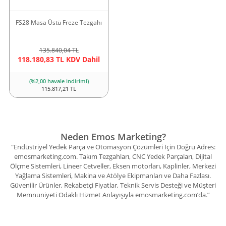
FS28 Masa Üstü Freze Tezgahı
135.840,04 TL
118.180,83 TL KDV Dahil
(%2,00 havale indirimi)
115.817,21 TL
Neden Emos Marketing?
"Endüstriyel Yedek Parça ve Otomasyon Çözümleri İçin Doğru Adres:
emosmarketing.com. Takım Tezgahları, CNC Yedek Parçaları, Dijital
Ölçme Sistemleri, Lineer Cetveller, Eksen motorları, Kaplinler, Merkezi
Yağlama Sistemleri, Makina ve Atölye Ekipmanları ve Daha Fazlası.
Güvenilir Ürünler, Rekabetçi Fiyatlar, Teknik Servis Desteği ve Müşteri
Memnuniyeti Odaklı Hizmet Anlayışıyla emosmarketing.com’da.”