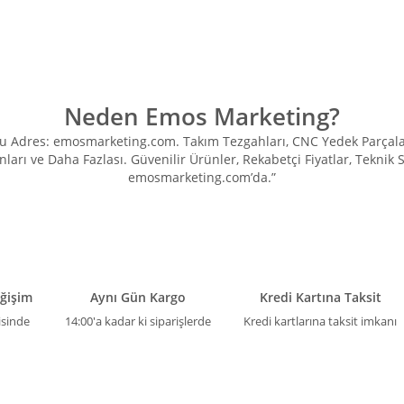
Neden Emos Marketing?
Adres: emosmarketing.com. Takım Tezgahları, CNC Yedek Parçaları, 
ları ve Daha Fazlası. Güvenilir Ürünler, Rekabetçi Fiyatlar, Teknik
emosmarketing.com’da.”
eğişim
Aynı Gün Kargo
Kredi Kartına Taksit
isinde
14:00'a kadar ki siparişlerde
Kredi kartlarına taksit imkanı