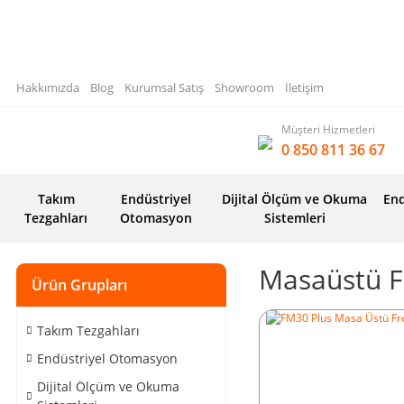
Hakkımızda
Blog
Kurumsal Satış
Showroom
İletişim
Müşteri Hizmetleri
0 850 811 36 67
Takım
Endüstriyel
Dijital Ölçüm ve Okuma
End
Tezgahları
Otomasyon
Sistemleri
Masaüstü F
Ürün Grupları
Takım Tezgahları
Endüstriyel Otomasyon
Dijital Ölçüm ve Okuma