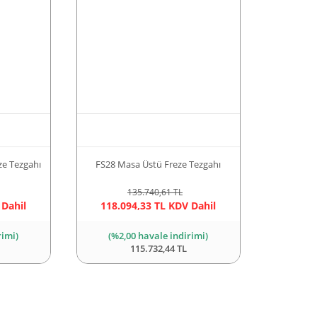
e Tezgahı
FS28 Masa Üstü Freze Tezgahı
135.740,61 TL
 Dahil
118.094,33 TL KDV Dahil
rimi)
(%2,00 havale indirimi)
115.732,44 TL