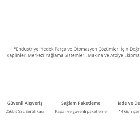
"Endüstriyel Yedek Parça ve Otomasyon Çözümleri İçin Doğru 
Kaplinler, Merkezi Yağlama Sistemleri, Makina ve Atölye Ekipman
Güvenli Alışveriş
Sağlam Paketleme
İade ve D
256bit SSL Sertifikası
Kapalı ve güvenli paketleme
14 Gün içer