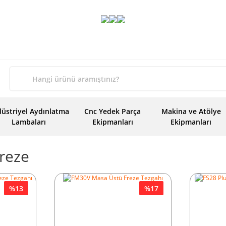
üstriyel Aydınlatma
Cnc Yedek Parça
Makina ve Atölye
Lambaları
Ekipmanları
Ekipmanları
reze
%13
%17