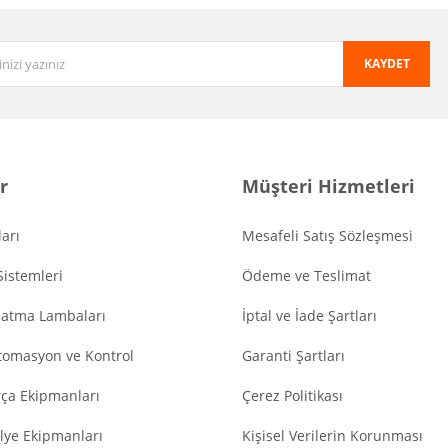
KAYDET
r
Müşteri Hizmetleri
arı
Mesafeli Satış Sözleşmesi
Sistemleri
Ödeme ve Teslimat
latma Lambaları
İptal ve İade Şartları
tomasyon ve Kontrol
Garanti Şartları
ça Ekipmanları
Çerez Politikası
lye Ekipmanları
Kişisel Verilerin Korunması