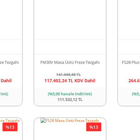
ze Tezgahı
FM30V Masa Üstü Freze Tezgahı
FS28 Plus
141.448,48 TL
 Dahil
117.402,24 TL KDV Dahil
264.6
rimi)
(%5,00 havale indirimi)
(%5,
111.532,12 TL
%13
%13