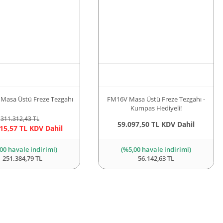
 Masa Üstü Freze Tezgahı
FM16V Masa Üstü Freze Tezgahı -
Kumpas Hediyeli!
311.312,43 TL
59.097,50 TL KDV Dahil
15,57 TL KDV Dahil
00 havale indirimi)
(%5,00 havale indirimi)
251.384,79 TL
56.142,63 TL