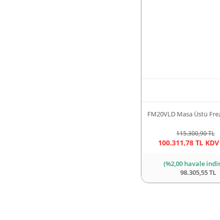
FM20VLD Masa Üstü Frez
115.300,90 TL
100.311,78 TL KDV
(%2,00 havale indi
98.305,55 TL