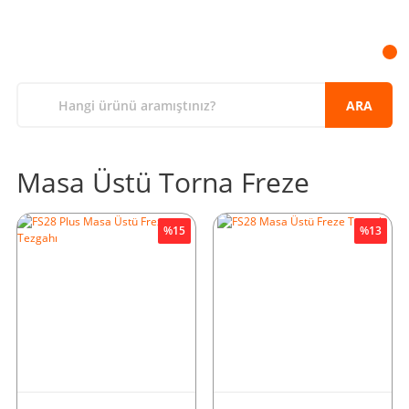
ARA
Masa Üstü Torna Freze
%15
%13