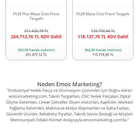
FS28 Plus Masa Üstü Freze
FS28 Masa Üstü Freze Tezgahı
Tezgahı
311.426,78 TL
135.790,46 TL
264.712,76 TL KDV Dahil
118.137,70 TL KDV Dahil
(%5,00 havale indirimi)
(%2,00 havale indirimi)
251.477,12 TL
115.774,95 TL
Neden Emos Marketing?
"Endüstriyel Yedek Parça ve Otomasyon Çözümleri İçin Doğru Adres:
emosmarketing.com. Takım Tezgahları, CNC Yedek Parçaları, Dijital
Ölçme Sistemleri, Lineer Cetveller, Eksen motorları, Kaplinler, Merkezi
Yağlama Sistemleri, Makina ve Atölye Ekipmanları ve Daha Fazlası.
Güvenilir Ürünler, Rekabetçi Fiyatlar, Teknik Servis Desteği ve Müşteri
Memnuniyeti Odaklı Hizmet Anlayışıyla emosmarketing.com’da.”