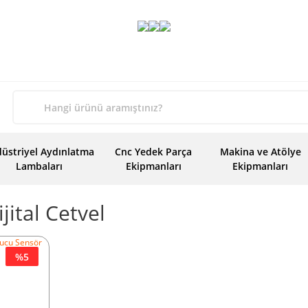
üstriyel Aydınlatma
Cnc Yedek Parça
Makina ve Atölye
Lambaları
Ekipmanları
Ekipmanları
jital Cetvel
%5