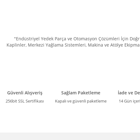
"Endüstriyel Yedek Parça ve Otomasyon Çözümleri İçin Doğru 
Kaplinler, Merkezi Yağlama Sistemleri, Makina ve Atölye Ekipman
Güvenli Alışveriş
Sağlam Paketleme
İade ve D
256bit SSL Sertifikası
Kapalı ve güvenli paketleme
14 Gün içer