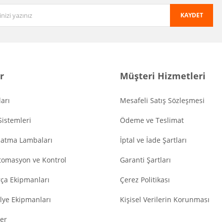
KAYDET
r
Müşteri Hizmetleri
arı
Mesafeli Satış Sözleşmesi
Sistemleri
Ödeme ve Teslimat
latma Lambaları
İptal ve İade Şartları
tomasyon ve Kontrol
Garanti Şartları
ça Ekipmanları
Çerez Politikası
lye Ekipmanları
Kişisel Verilerin Korunması
er