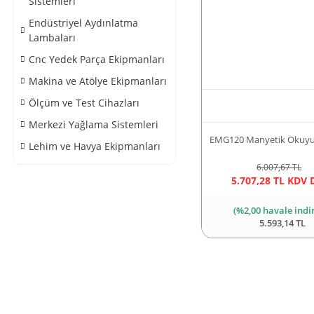
Sistemleri
Endüstriyel Aydınlatma
Lambaları
Cnc Yedek Parça Ekipmanları
Makina ve Atölye Ekipmanları
Ölçüm ve Test Cihazları
Merkezi Yağlama Sistemleri
EMG120 Manyetik Okuyu
Lehim ve Havya Ekipmanları
6.007,67 TL
5.707,28 TL KDV 
(%2,00 havale indi
5.593,14 TL