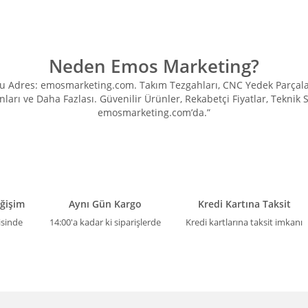
Neden Emos Marketing?
Adres: emosmarketing.com. Takım Tezgahları, CNC Yedek Parçaları, 
ları ve Daha Fazlası. Güvenilir Ürünler, Rekabetçi Fiyatlar, Teknik
emosmarketing.com’da.”
eğişim
Aynı Gün Kargo
Kredi Kartına Taksit
isinde
14:00'a kadar ki siparişlerde
Kredi kartlarına taksit imkanı