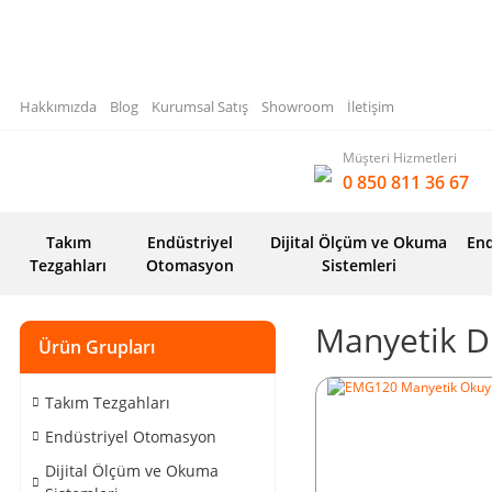
Hakkımızda
Blog
Kurumsal Satış
Showroom
İletişim
Müşteri Hizmetleri
0 850 811 36 67
Takım
Endüstriyel
Dijital Ölçüm ve Okuma
End
Tezgahları
Otomasyon
Sistemleri
Manyetik Di
Ürün Grupları
Takım Tezgahları
Endüstriyel Otomasyon
Dijital Ölçüm ve Okuma