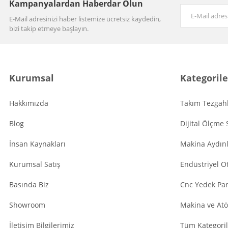
Kampanyalardan Haberdar Olun
E-Mail adresinizi haber listemize ücretsiz kaydedin,
bizi takip etmeye başlayın.
Kurumsal
Kategorile
Hakkımızda
Takım Tezgahl
Blog
Dijital Ölçme 
İnsan Kaynakları
Makina Aydın
Kurumsal Satış
Endüstriyel O
Basında Biz
Cnc Yedek Par
Showroom
Makina ve Atö
İletişim Bilgilerimiz
Tüm Kategoril