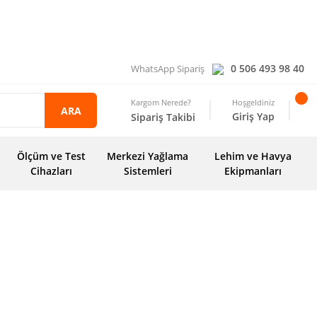
0 506 493 98 40
WhatsApp Sipariş
Kargom Nerede?
Hoşgeldiniz
ARA
Giriş Yap
Sipariş Takibi
Ölçüm ve Test
Merkezi Yağlama
Lehim ve Havya
Cihazları
Sistemleri
Ekipmanları