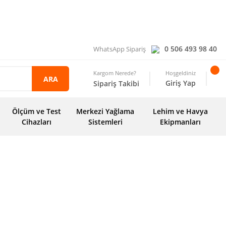
0 506 493 98 40
WhatsApp Sipariş
Kargom Nerede?
Hoşgeldiniz
ARA
Giriş Yap
Sipariş Takibi
Ölçüm ve Test
Merkezi Yağlama
Lehim ve Havya
Cihazları
Sistemleri
Ekipmanları