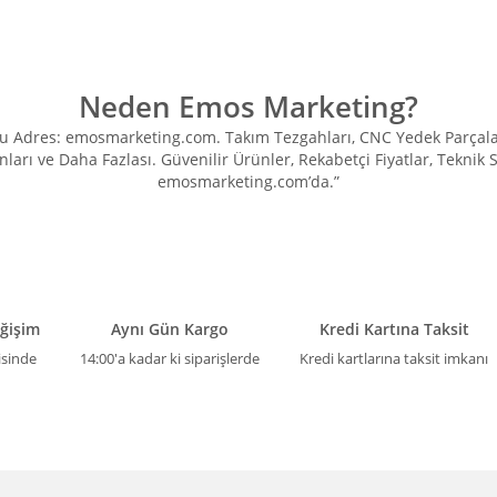
Neden Emos Marketing?
Adres: emosmarketing.com. Takım Tezgahları, CNC Yedek Parçaları, 
ları ve Daha Fazlası. Güvenilir Ürünler, Rekabetçi Fiyatlar, Teknik
emosmarketing.com’da.”
eğişim
Aynı Gün Kargo
Kredi Kartına Taksit
isinde
14:00'a kadar ki siparişlerde
Kredi kartlarına taksit imkanı