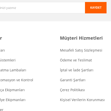
KAYDET
r
Müşteri Hizmetleri
arı
Mesafeli Satış Sözleşmesi
Sistemleri
Ödeme ve Teslimat
latma Lambaları
İptal ve İade Şartları
tomasyon ve Kontrol
Garanti Şartları
ça Ekipmanları
Çerez Politikası
lye Ekipmanları
Kişisel Verilerin Korunması
er