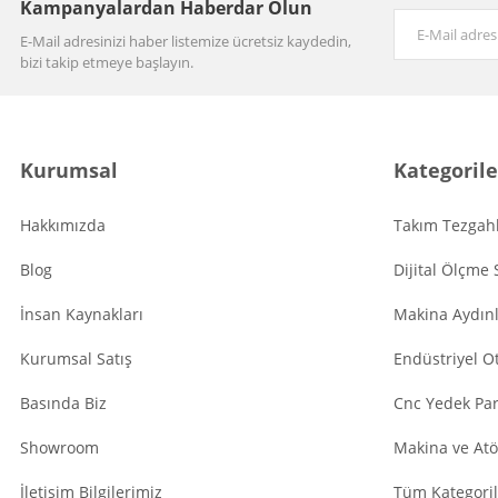
Kampanyalardan Haberdar Olun
E-Mail adresinizi haber listemize ücretsiz kaydedin,
bizi takip etmeye başlayın.
Kurumsal
Kategorile
Hakkımızda
Takım Tezgahl
Blog
Dijital Ölçme 
İnsan Kaynakları
Makina Aydın
Kurumsal Satış
Endüstriyel O
Basında Biz
Cnc Yedek Par
Showroom
Makina ve Atö
İletişim Bilgilerimiz
Tüm Kategoril