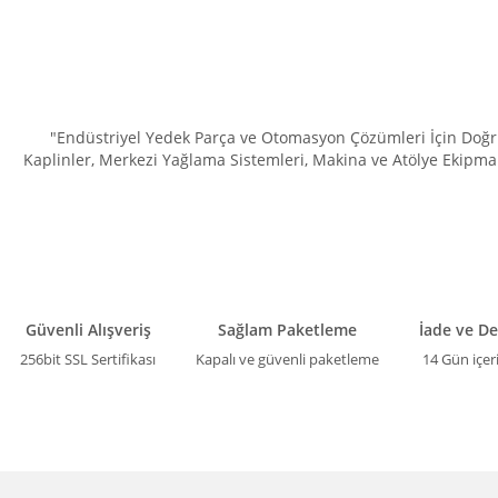
"Endüstriyel Yedek Parça ve Otomasyon Çözümleri İçin Doğru 
Kaplinler, Merkezi Yağlama Sistemleri, Makina ve Atölye Ekipman
Güvenli Alışveriş
Sağlam Paketleme
İade ve D
256bit SSL Sertifikası
Kapalı ve güvenli paketleme
14 Gün içer