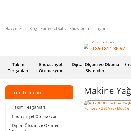
Hakkımızda
Blog
Kurumsal Satış
Showroom
İletişim
Müşteri Hizmetleri
0 850 811 36 67
Takım
Endüstriyel
Dijital Ölçüm ve Okuma
End
Tezgahları
Otomasyon
Sistemleri
Makine Yağ
Ürün Grupları
Takım Tezgahları
Endüstriyel Otomasyon
Dijital Ölçüm ve Okuma