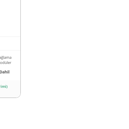
Yağlama
Modüler
Dahil
rimi)