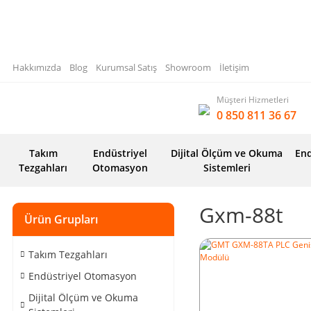
Hakkımızda
Blog
Kurumsal Satış
Showroom
İletişim
Müşteri Hizmetleri
0 850 811 36 67
Takım
Endüstriyel
Dijital Ölçüm ve Okuma
End
Tezgahları
Otomasyon
Sistemleri
Gxm-88t
Ürün Grupları
Takım Tezgahları
Endüstriyel Otomasyon
Dijital Ölçüm ve Okuma