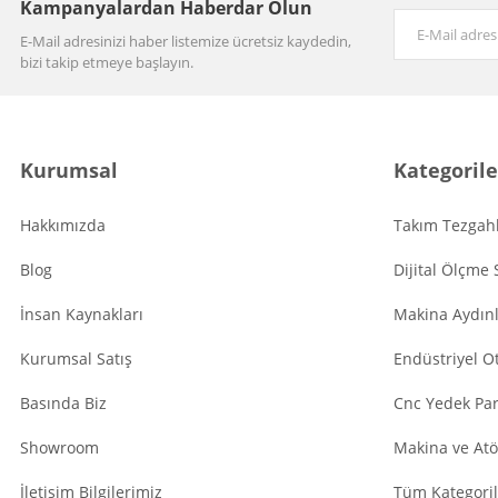
Kampanyalardan Haberdar Olun
E-Mail adresinizi haber listemize ücretsiz kaydedin,
bizi takip etmeye başlayın.
Kurumsal
Kategorile
Hakkımızda
Takım Tezgahl
Blog
Dijital Ölçme 
İnsan Kaynakları
Makina Aydın
Kurumsal Satış
Endüstriyel O
Basında Biz
Cnc Yedek Par
Showroom
Makina ve Atö
İletişim Bilgilerimiz
Tüm Kategoril