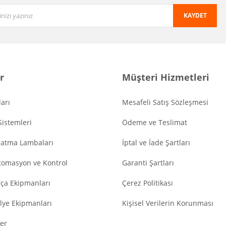
KAYDET
r
Müşteri Hizmetleri
arı
Mesafeli Satış Sözleşmesi
Sistemleri
Ödeme ve Teslimat
latma Lambaları
İptal ve İade Şartları
tomasyon ve Kontrol
Garanti Şartları
ça Ekipmanları
Çerez Politikası
lye Ekipmanları
Kişisel Verilerin Korunması
er