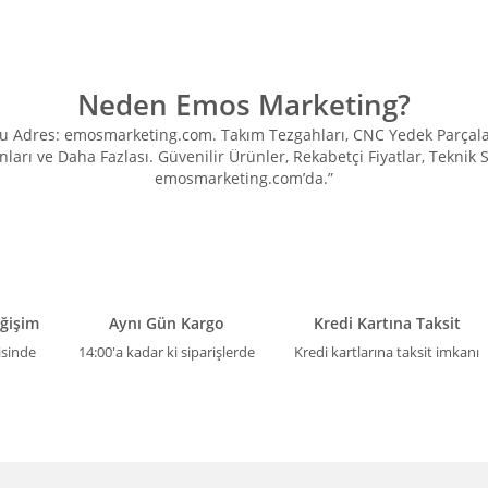
Neden Emos Marketing?
Adres: emosmarketing.com. Takım Tezgahları, CNC Yedek Parçaları, 
ları ve Daha Fazlası. Güvenilir Ürünler, Rekabetçi Fiyatlar, Teknik
emosmarketing.com’da.”
eğişim
Aynı Gün Kargo
Kredi Kartına Taksit
isinde
14:00'a kadar ki siparişlerde
Kredi kartlarına taksit imkanı