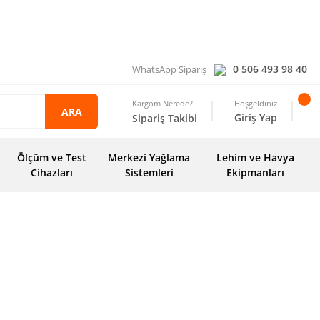
0 506 493 98 40
WhatsApp Sipariş
Kargom Nerede?
Hoşgeldiniz
ARA
Giriş Yap
Sipariş Takibi
Ölçüm ve Test
Merkezi Yağlama
Lehim ve Havya
Cihazları
Sistemleri
Ekipmanları