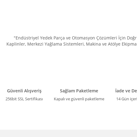
"Endüstriyel Yedek Parça ve Otomasyon Çözümleri İçin Doğru 
Kaplinler, Merkezi Yağlama Sistemleri, Makina ve Atölye Ekipman
Güvenli Alışveriş
Sağlam Paketleme
İade ve D
256bit SSL Sertifikası
Kapalı ve güvenli paketleme
14 Gün içer