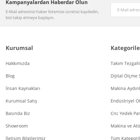
Kampanyalardan Haberdar Olun
E-Mail adresinizi haber listemize ücretsiz kaydedin,
bizi takip etmeye başlayın.
Kurumsal
Kategorile
Hakkımızda
Takım Tezgahl
Blog
Dijital Ölçme 
İnsan Kaynakları
Makina Aydın
Kurumsal Satış
Endüstriyel O
Basında Biz
Cnc Yedek Par
Showroom
Makina ve Atö
İletişim Bilgilerimiz
Tüm Kategoril