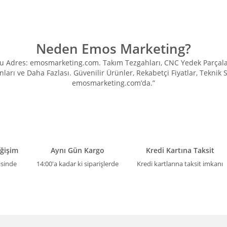
Neden Emos Marketing?
Adres: emosmarketing.com. Takım Tezgahları, CNC Yedek Parçaları, 
ları ve Daha Fazlası. Güvenilir Ürünler, Rekabetçi Fiyatlar, Teknik
emosmarketing.com’da.”
eğişim
Aynı Gün Kargo
Kredi Kartına Taksit
isinde
14:00'a kadar ki siparişlerde
Kredi kartlarına taksit imkanı