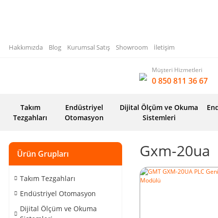
Hakkımızda
Blog
Kurumsal Satış
Showroom
İletişim
Müşteri Hizmetleri
0 850 811 36 67
Takım
Endüstriyel
Dijital Ölçüm ve Okuma
End
Tezgahları
Otomasyon
Sistemleri
Gxm-20ua
Ürün Grupları
Takım Tezgahları
Endüstriyel Otomasyon
Dijital Ölçüm ve Okuma