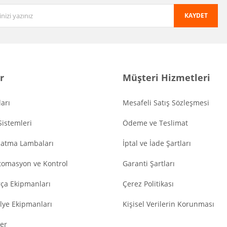
KAYDET
r
Müşteri Hizmetleri
arı
Mesafeli Satış Sözleşmesi
Sistemleri
Ödeme ve Teslimat
latma Lambaları
İptal ve İade Şartları
tomasyon ve Kontrol
Garanti Şartları
ça Ekipmanları
Çerez Politikası
lye Ekipmanları
Kişisel Verilerin Korunması
er