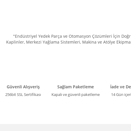
"Endüstriyel Yedek Parça ve Otomasyon Çözümleri İçin Doğru 
Kaplinler, Merkezi Yağlama Sistemleri, Makina ve Atölye Ekipman
Güvenli Alışveriş
Sağlam Paketleme
İade ve D
256bit SSL Sertifikası
Kapalı ve güvenli paketleme
14 Gün içer