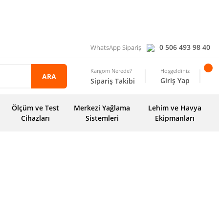
0 506 493 98 40
WhatsApp Sipariş
Kargom Nerede?
Hoşgeldiniz
ARA
Giriş Yap
Sipariş Takibi
Ölçüm ve Test
Merkezi Yağlama
Lehim ve Havya
Cihazları
Sistemleri
Ekipmanları