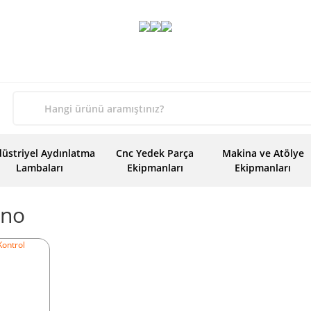
üstriyel Aydınlatma
Cnc Yedek Parça
Makina ve Atölye
Lambaları
Ekipmanları
Ekipmanları
cno