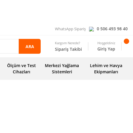
0 506 493 98 40
WhatsApp Sipariş
Kargom Nerede?
Hoşgeldiniz
ARA
Giriş Yap
Sipariş Takibi
Ölçüm ve Test
Merkezi Yağlama
Lehim ve Havya
Cihazları
Sistemleri
Ekipmanları