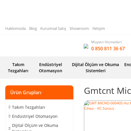
Hakkımızda
Blog
Kurumsal Satış
Showroom
İletişim
Müşteri Hizmetleri
0 850 811 36 67
Takım
Endüstriyel
Dijital Ölçüm ve Okuma
End
Tezgahları
Otomasyon
Sistemleri
Gmtcnt Mi
Ürün Grupları
Takım Tezgahları
Endüstriyel Otomasyon
Dijital Ölçüm ve Okuma