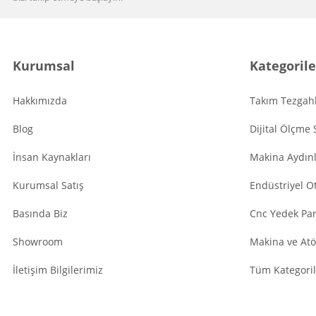
Kurumsal
Kategorile
Hakkımızda
Takım Tezgahl
Blog
Dijital Ölçme 
İnsan Kaynakları
Makina Aydın
Kurumsal Satış
Endüstriyel O
Basında Biz
Cnc Yedek Par
Showroom
Makina ve Atö
İletişim Bilgilerimiz
Tüm Kategoril