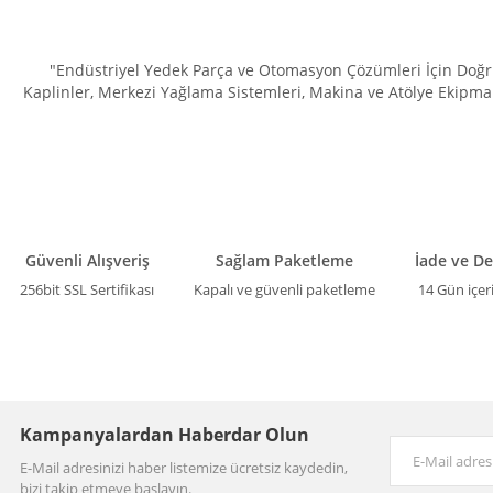
"Endüstriyel Yedek Parça ve Otomasyon Çözümleri İçin Doğru 
Kaplinler, Merkezi Yağlama Sistemleri, Makina ve Atölye Ekipman
Güvenli Alışveriş
Sağlam Paketleme
İade ve D
256bit SSL Sertifikası
Kapalı ve güvenli paketleme
14 Gün içer
Kampanyalardan Haberdar Olun
E-Mail adresinizi haber listemize ücretsiz kaydedin,
bizi takip etmeye başlayın.