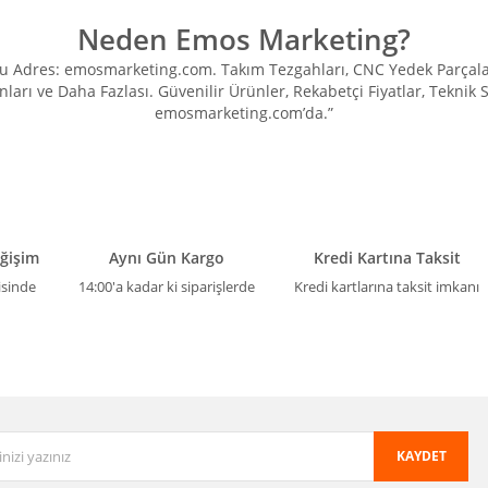
Neden Emos Marketing?
Adres: emosmarketing.com. Takım Tezgahları, CNC Yedek Parçaları, 
ları ve Daha Fazlası. Güvenilir Ürünler, Rekabetçi Fiyatlar, Teknik
emosmarketing.com’da.”
eğişim
Aynı Gün Kargo
Kredi Kartına Taksit
isinde
14:00'a kadar ki siparişlerde
Kredi kartlarına taksit imkanı
KAYDET