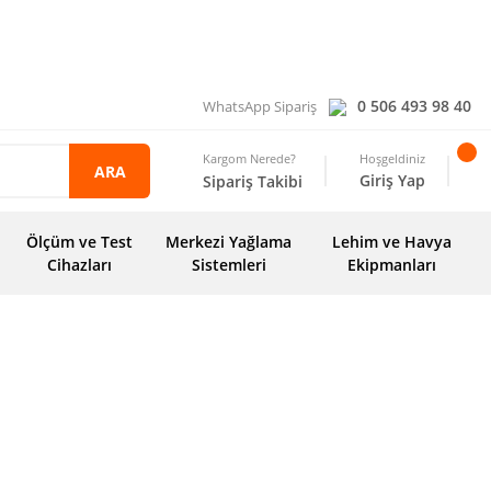
0 506 493 98 40
WhatsApp Sipariş
Kargom Nerede?
Hoşgeldiniz
ARA
Giriş Yap
Sipariş Takibi
Ölçüm ve Test
Merkezi Yağlama
Lehim ve Havya
Cihazları
Sistemleri
Ekipmanları