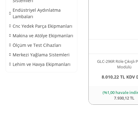
Sistemleri
Endüstriyel Aydınlatma
Lambaları
Cnc Yedek Parça Ekipmanları
Makina ve Atölye Ekipmanları
Ölçüm ve Test Cihazları
Merkezi Yağlama Sistemleri
GLC-296R Röle Çıkışlı
Lehim ve Havya Ekipmanları
Modülü
8.010,22 TL KDV 
(%1,00 havale indi
7.930,12 TL