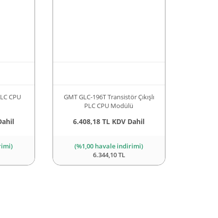
 PLC CPU
GMT GLC-196T Transistör Çıkışlı
PLC CPU Modülü
Dahil
6.408,18 TL KDV Dahil
rimi)
(%1,00 havale indirimi)
6.344,10 TL