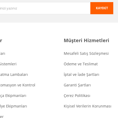
KAYDET
r
Müşteri Hizmetleri
arı
Mesafeli Satış Sözleşmesi
Sistemleri
Ödeme ve Teslimat
latma Lambaları
İptal ve İade Şartları
tomasyon ve Kontrol
Garanti Şartları
ça Ekipmanları
Çerez Politikası
lye Ekipmanları
Kişisel Verilerin Korunması
er