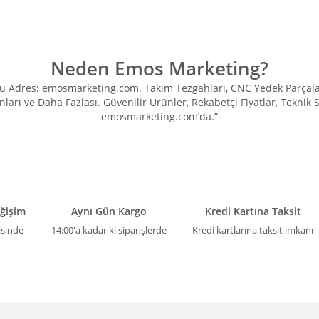
Neden Emos Marketing?
Adres: emosmarketing.com. Takım Tezgahları, CNC Yedek Parçaları, 
ları ve Daha Fazlası. Güvenilir Ürünler, Rekabetçi Fiyatlar, Teknik
emosmarketing.com’da.”
eğişim
Aynı Gün Kargo
Kredi Kartına Taksit
isinde
14:00'a kadar ki siparişlerde
Kredi kartlarına taksit imkanı