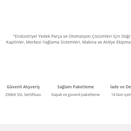
"Endüstriyel Yedek Parça ve Otomasyon Çözümleri İçin Doğru 
Kaplinler, Merkezi Yağlama Sistemleri, Makina ve Atölye Ekipman
Güvenli Alışveriş
Sağlam Paketleme
İade ve D
256bit SSL Sertifikası
Kapalı ve güvenli paketleme
14 Gün içer