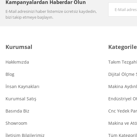
Kampanyalardan Haberdar Olun
E-Mail adresinizi haber listemize ücretsiz kaydedin,
bizi takip etmeye başlayın.
Kurumsal
Kategorile
Hakkımızda
Takım Tezgahl
Blog
Dijital Ölçme 
İnsan Kaynakları
Makina Aydın
Kurumsal Satış
Endüstriyel O
Basında Biz
Cnc Yedek Par
Showroom
Makina ve Atö
İletişim Bilgilerimiz
Tüm Kategoril