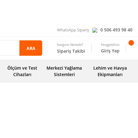
0 506 493 98 40
WhatsApp Sipariş
Kargom Nerede?
Hoşgeldiniz
ARA
Giriş Yap
Sipariş Takibi
Ölçüm ve Test
Merkezi Yağlama
Lehim ve Havya
Cihazları
Sistemleri
Ekipmanları