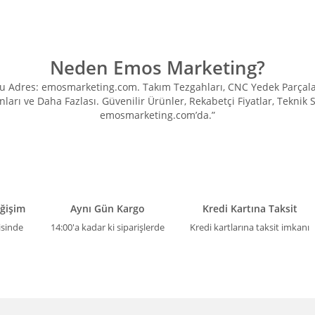
Neden Emos Marketing?
Adres: emosmarketing.com. Takım Tezgahları, CNC Yedek Parçaları, 
ları ve Daha Fazlası. Güvenilir Ürünler, Rekabetçi Fiyatlar, Teknik
emosmarketing.com’da.”
eğişim
Aynı Gün Kargo
Kredi Kartına Taksit
isinde
14:00'a kadar ki siparişlerde
Kredi kartlarına taksit imkanı