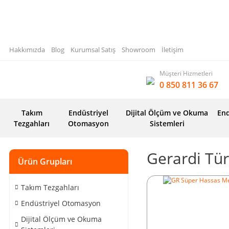
Hakkımızda
Blog
Kurumsal Satış
Showroom
İletişim
Müşteri Hizmetleri
0 850 811 36 67
Takım
Endüstriyel
Dijital Ölçüm ve Okuma
End
Tezgahları
Otomasyon
Sistemleri
Gerardi Tür
Ürün Grupları
Takım Tezgahları
Endüstriyel Otomasyon
Dijital Ölçüm ve Okuma