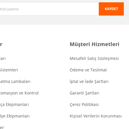
KAYDET
r
Müşteri Hizmetleri
arı
Mesafeli Satış Sözleşmesi
Sistemleri
Ödeme ve Teslimat
latma Lambaları
İptal ve İade Şartları
tomasyon ve Kontrol
Garanti Şartları
ça Ekipmanları
Çerez Politikası
lye Ekipmanları
Kişisel Verilerin Korunması
er