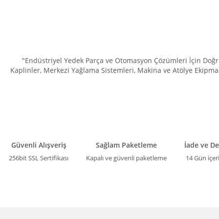
"Endüstriyel Yedek Parça ve Otomasyon Çözümleri İçin Doğru 
Kaplinler, Merkezi Yağlama Sistemleri, Makina ve Atölye Ekipman
Güvenli Alışveriş
Sağlam Paketleme
İade ve D
256bit SSL Sertifikası
Kapalı ve güvenli paketleme
14 Gün içer