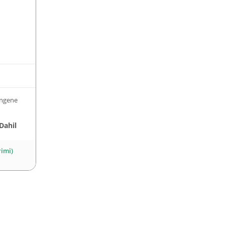
engene
Dahil
rimi)