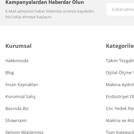
Kampanyalardan Haberdar Olun
E-Mail adresinizi haber listemize ücretsiz kaydedin,
bizi takip etmeye başlayın.
Kurumsal
Kategorile
Hakkımızda
Takım Tezgahl
Blog
Dijital Ölçme 
İnsan Kaynakları
Makina Aydın
Kurumsal Satış
Endüstriyel O
Basında Biz
Cnc Yedek Par
Showroom
Makina ve Atö
İletişim Bilgilerimiz
Tüm Kategoril