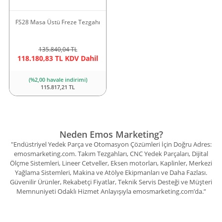
FS28 Masa Üstü Freze Tezgahı
135.840,04 TL
118.180,83 TL KDV Dahil
(%2,00 havale indirimi)
115.817,21 TL
Neden Emos Marketing?
"Endüstriyel Yedek Parça ve Otomasyon Çözümleri İçin Doğru Adres:
emosmarketing.com. Takım Tezgahları, CNC Yedek Parçaları, Dijital
Ölçme Sistemleri, Lineer Cetveller, Eksen motorları, Kaplinler, Merkezi
Yağlama Sistemleri, Makina ve Atölye Ekipmanları ve Daha Fazlası.
Güvenilir Ürünler, Rekabetçi Fiyatlar, Teknik Servis Desteği ve Müşteri
Memnuniyeti Odaklı Hizmet Anlayışıyla emosmarketing.com’da.”