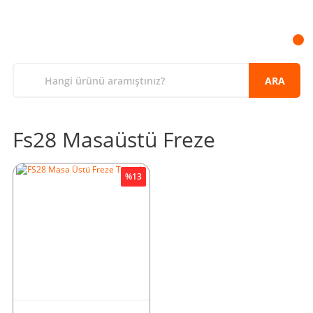
ARA
Fs28 Masaüstü Freze
%13