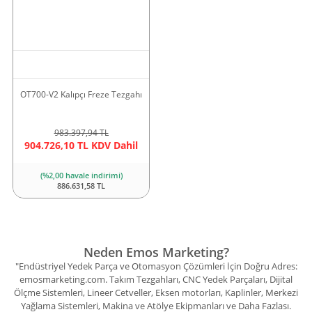
OT700-V2 Kalıpçı Freze Tezgahı
983.397,94 TL
904.726,10 TL KDV Dahil
(%2,00 havale indirimi)
886.631,58 TL
Neden Emos Marketing?
"Endüstriyel Yedek Parça ve Otomasyon Çözümleri İçin Doğru Adres:
emosmarketing.com. Takım Tezgahları, CNC Yedek Parçaları, Dijital
Ölçme Sistemleri, Lineer Cetveller, Eksen motorları, Kaplinler, Merkezi
Yağlama Sistemleri, Makina ve Atölye Ekipmanları ve Daha Fazlası.