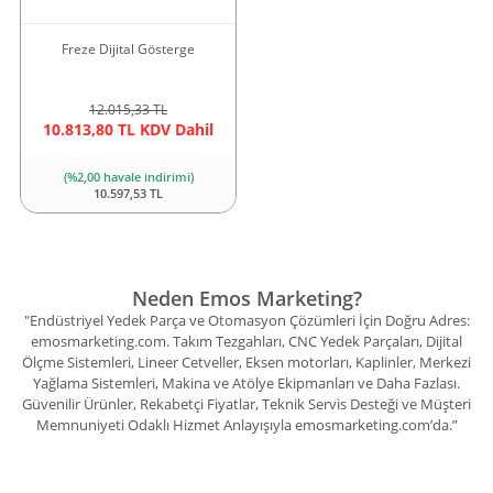
Freze Dijital Gösterge
12.015,33 TL
10.813,80 TL KDV Dahil
(%2,00 havale indirimi)
10.597,53 TL
Neden Emos Marketing?
"Endüstriyel Yedek Parça ve Otomasyon Çözümleri İçin Doğru Adres:
emosmarketing.com. Takım Tezgahları, CNC Yedek Parçaları, Dijital
Ölçme Sistemleri, Lineer Cetveller, Eksen motorları, Kaplinler, Merkezi
Yağlama Sistemleri, Makina ve Atölye Ekipmanları ve Daha Fazlası.
Güvenilir Ürünler, Rekabetçi Fiyatlar, Teknik Servis Desteği ve Müşteri
Memnuniyeti Odaklı Hizmet Anlayışıyla emosmarketing.com’da.”