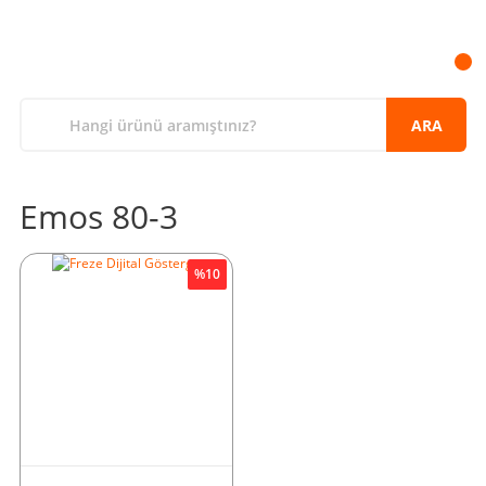
ARA
Emos 80-3
%10