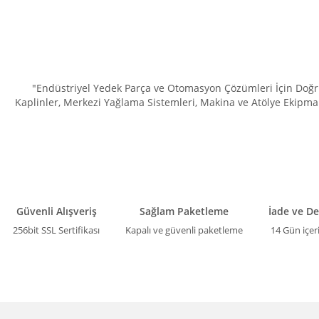
"Endüstriyel Yedek Parça ve Otomasyon Çözümleri İçin Doğru 
Kaplinler, Merkezi Yağlama Sistemleri, Makina ve Atölye Ekipman
Güvenli Alışveriş
Sağlam Paketleme
İade ve D
256bit SSL Sertifikası
Kapalı ve güvenli paketleme
14 Gün içer