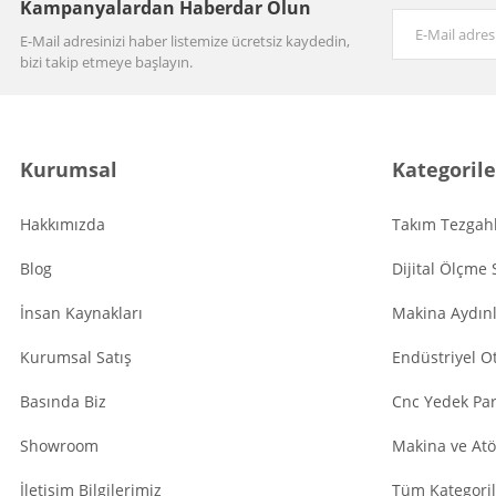
Kampanyalardan Haberdar Olun
E-Mail adresinizi haber listemize ücretsiz kaydedin,
bizi takip etmeye başlayın.
Kurumsal
Kategorile
Hakkımızda
Takım Tezgahl
Blog
Dijital Ölçme 
İnsan Kaynakları
Makina Aydın
Kurumsal Satış
Endüstriyel O
Basında Biz
Cnc Yedek Par
Showroom
Makina ve Atö
İletişim Bilgilerimiz
Tüm Kategoril