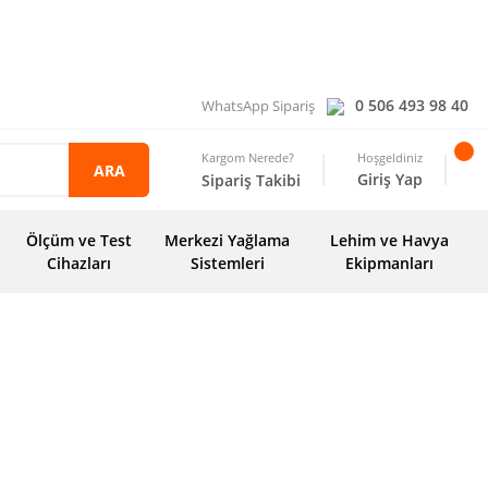
0 506 493 98 40
WhatsApp Sipariş
Kargom Nerede?
Hoşgeldiniz
ARA
Giriş Yap
Sipariş Takibi
Ölçüm ve Test
Merkezi Yağlama
Lehim ve Havya
Cihazları
Sistemleri
Ekipmanları