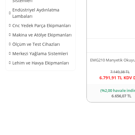
Sistemleri
Endüstriyel Aydınlatma
Lambaları
Cnc Yedek Parça Ekipmanları
Makina ve Atölye Ekipmanları
Ölçüm ve Test Cihazları
Merkezi Yağlama Sistemleri
EMG210 Manyetik Okuyu
Lehim ve Havya Ekipmanları
7.149,38 TL
6.791,91 TL KDV 
(%2,00 havale indi
6.656,07 TL