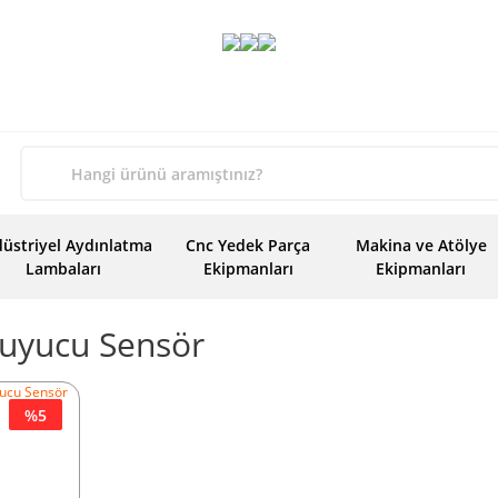
üstriyel Aydınlatma
Cnc Yedek Parça
Makina ve Atölye
Lambaları
Ekipmanları
Ekipmanları
uyucu Sensör
%5