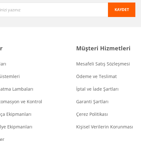
KAYDET
r
Müşteri Hizmetleri
arı
Mesafeli Satış Sözleşmesi
Sistemleri
Ödeme ve Teslimat
latma Lambaları
İptal ve İade Şartları
tomasyon ve Kontrol
Garanti Şartları
ça Ekipmanları
Çerez Politikası
lye Ekipmanları
Kişisel Verilerin Korunması
er