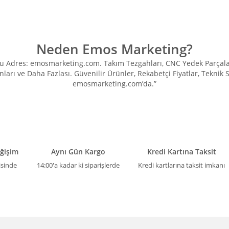
Neden Emos Marketing?
Adres: emosmarketing.com. Takım Tezgahları, CNC Yedek Parçaları, 
ları ve Daha Fazlası. Güvenilir Ürünler, Rekabetçi Fiyatlar, Teknik
emosmarketing.com’da.”
eğişim
Aynı Gün Kargo
Kredi Kartına Taksit
isinde
14:00'a kadar ki siparişlerde
Kredi kartlarına taksit imkanı