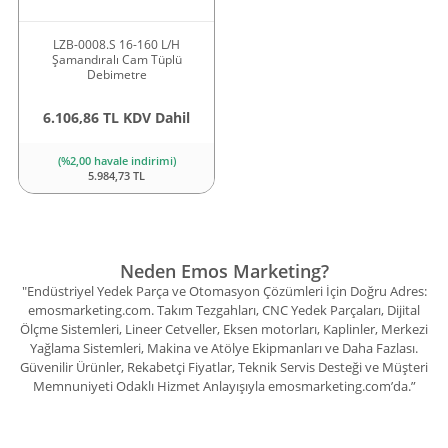
LZB-0008.S 16-160 L/H
Şamandıralı Cam Tüplü
Debimetre
6.106,86 TL KDV Dahil
(%2,00 havale indirimi)
5.984,73 TL
Neden Emos Marketing?
"Endüstriyel Yedek Parça ve Otomasyon Çözümleri İçin Doğru Adres:
emosmarketing.com. Takım Tezgahları, CNC Yedek Parçaları, Dijital
Ölçme Sistemleri, Lineer Cetveller, Eksen motorları, Kaplinler, Merkezi
Yağlama Sistemleri, Makina ve Atölye Ekipmanları ve Daha Fazlası.
Güvenilir Ürünler, Rekabetçi Fiyatlar, Teknik Servis Desteği ve Müşteri
Memnuniyeti Odaklı Hizmet Anlayışıyla emosmarketing.com’da.”