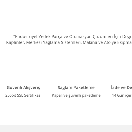
"Endüstriyel Yedek Parça ve Otomasyon Çözümleri İçin Doğru 
Kaplinler, Merkezi Yağlama Sistemleri, Makina ve Atölye Ekipman
Güvenli Alışveriş
Sağlam Paketleme
İade ve D
256bit SSL Sertifikası
Kapalı ve güvenli paketleme
14 Gün içer