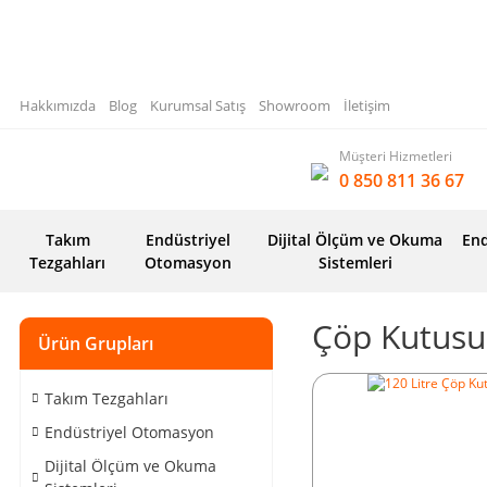
Hakkımızda
Blog
Kurumsal Satış
Showroom
İletişim
Müşteri Hizmetleri
0 850 811 36 67
Takım
Endüstriyel
Dijital Ölçüm ve Okuma
End
Tezgahları
Otomasyon
Sistemleri
Çöp Kutusu
Ürün Grupları
Takım Tezgahları
Endüstriyel Otomasyon
Dijital Ölçüm ve Okuma