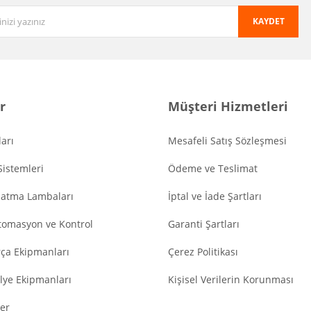
KAYDET
r
Müşteri Hizmetleri
arı
Mesafeli Satış Sözleşmesi
Sistemleri
Ödeme ve Teslimat
latma Lambaları
İptal ve İade Şartları
tomasyon ve Kontrol
Garanti Şartları
ça Ekipmanları
Çerez Politikası
lye Ekipmanları
Kişisel Verilerin Korunması
er