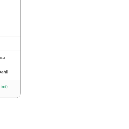
usu
Dahil
rimi)