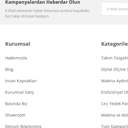
Kampanyalardan Haberdar Olun
E-Mail adresinizi haber listemize ücretsiz kaydedin,
bizi takip etmeye başlayın.
Kurumsal
Kategorile
Hakkımızda
Takım Tezgahl
Blog
Dijital Ölçme 
İnsan Kaynakları
Makina Aydın
Kurumsal Satış
Endüstriyel O
Basında Biz
Cnc Yedek Par
Showroom
Makina ve Atö
İletişim Bilgilerimiz
Tüm Kategoril