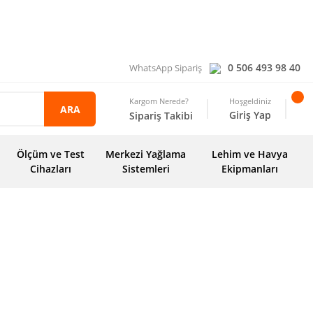
0 506 493 98 40
WhatsApp Sipariş
Kargom Nerede?
Hoşgeldiniz
ARA
Giriş Yap
Sipariş Takibi
Ölçüm ve Test
Merkezi Yağlama
Lehim ve Havya
Cihazları
Sistemleri
Ekipmanları