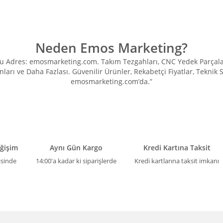
Neden Emos Marketing?
Adres: emosmarketing.com. Takım Tezgahları, CNC Yedek Parçaları, 
ları ve Daha Fazlası. Güvenilir Ürünler, Rekabetçi Fiyatlar, Teknik
emosmarketing.com’da.”
eğişim
Aynı Gün Kargo
Kredi Kartına Taksit
isinde
14:00'a kadar ki siparişlerde
Kredi kartlarına taksit imkanı