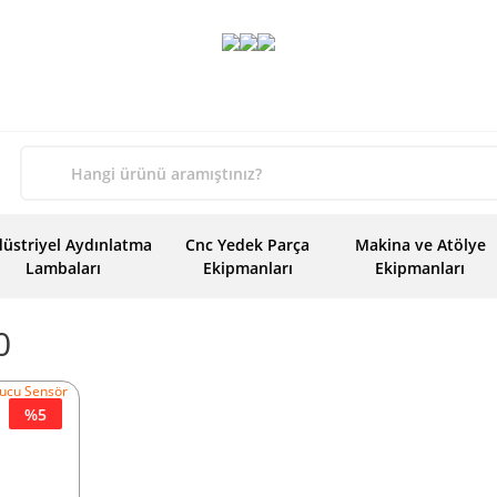
üstriyel Aydınlatma
Cnc Yedek Parça
Makina ve Atölye
Lambaları
Ekipmanları
Ekipmanları
0
%5