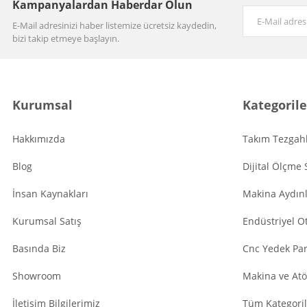
Kampanyalardan Haberdar Olun
E-Mail adresinizi haber listemize ücretsiz kaydedin,
bizi takip etmeye başlayın.
Kurumsal
Kategorile
Hakkımızda
Takım Tezgahl
Blog
Dijital Ölçme 
İnsan Kaynakları
Makina Aydın
Kurumsal Satış
Endüstriyel O
Basında Biz
Cnc Yedek Par
Showroom
Makina ve Atö
İletişim Bilgilerimiz
Tüm Kategoril