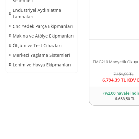
Sistemleri
Endüstriyel Aydınlatma
Lambaları
Cnc Yedek Parça Ekipmanları
Makina ve Atölye Ekipmanları
Ölçüm ve Test Cihazları
Merkezi Yağlama Sistemleri
EMG210 Manyetik Okuyu
Lehim ve Havya Ekipmanları
7.151,99 TL
6.794,39 TL KDV 
(%2,00 havale indi
6.658,50 TL