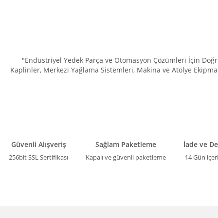
"Endüstriyel Yedek Parça ve Otomasyon Çözümleri İçin Doğru 
Kaplinler, Merkezi Yağlama Sistemleri, Makina ve Atölye Ekipman
Güvenli Alışveriş
Sağlam Paketleme
İade ve D
256bit SSL Sertifikası
Kapalı ve güvenli paketleme
14 Gün içer