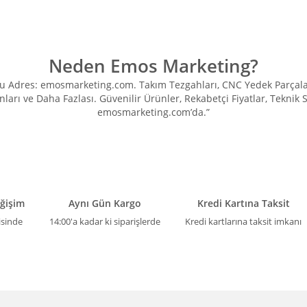
Neden Emos Marketing?
Adres: emosmarketing.com. Takım Tezgahları, CNC Yedek Parçaları, 
ları ve Daha Fazlası. Güvenilir Ürünler, Rekabetçi Fiyatlar, Teknik
emosmarketing.com’da.”
eğişim
Aynı Gün Kargo
Kredi Kartına Taksit
isinde
14:00'a kadar ki siparişlerde
Kredi kartlarına taksit imkanı