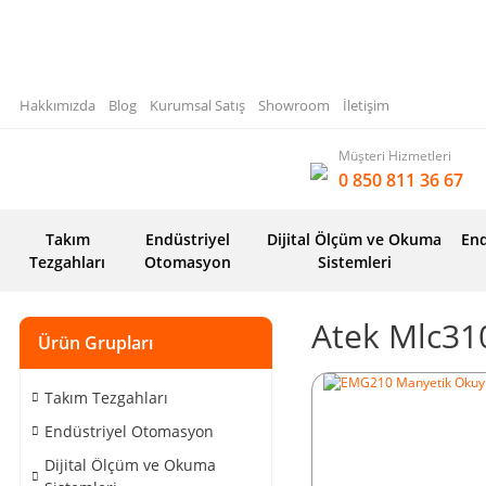
Hakkımızda
Blog
Kurumsal Satış
Showroom
İletişim
Müşteri Hizmetleri
0 850 811 36 67
Takım
Endüstriyel
Dijital Ölçüm ve Okuma
End
Tezgahları
Otomasyon
Sistemleri
Atek Mlc31
Ürün Grupları
Takım Tezgahları
Endüstriyel Otomasyon
Dijital Ölçüm ve Okuma