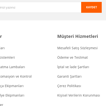
KAYDET
r
Müşteri Hizmetleri
arı
Mesafeli Satış Sözleşmesi
Sistemleri
Ödeme ve Teslimat
latma Lambaları
İptal ve İade Şartları
tomasyon ve Kontrol
Garanti Şartları
ça Ekipmanları
Çerez Politikası
lye Ekipmanları
Kişisel Verilerin Korunması
er