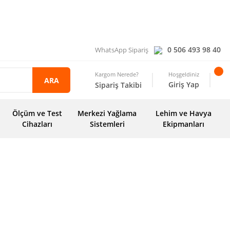
0 506 493 98 40
WhatsApp Sipariş
Kargom Nerede?
Hoşgeldiniz
ARA
Giriş Yap
Sipariş Takibi
Ölçüm ve Test
Merkezi Yağlama
Lehim ve Havya
Cihazları
Sistemleri
Ekipmanları