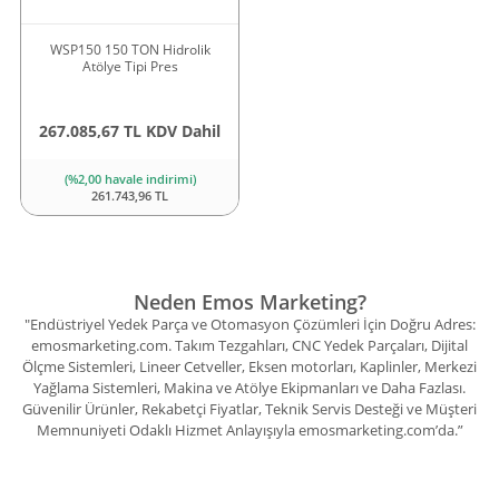
WSP150 150 TON Hidrolik
Atölye Tipi Pres
267.085,67 TL KDV Dahil
(%2,00 havale indirimi)
261.743,96 TL
Neden Emos Marketing?
"Endüstriyel Yedek Parça ve Otomasyon Çözümleri İçin Doğru Adres:
emosmarketing.com. Takım Tezgahları, CNC Yedek Parçaları, Dijital
Ölçme Sistemleri, Lineer Cetveller, Eksen motorları, Kaplinler, Merkezi
Yağlama Sistemleri, Makina ve Atölye Ekipmanları ve Daha Fazlası.
Güvenilir Ürünler, Rekabetçi Fiyatlar, Teknik Servis Desteği ve Müşteri
Memnuniyeti Odaklı Hizmet Anlayışıyla emosmarketing.com’da.”