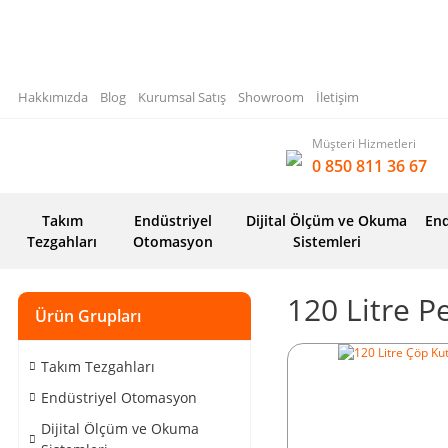
Hakkımızda
Blog
Kurumsal Satış
Showroom
İletişim
Müşteri Hizmetleri
0 850 811 36 67
Takım
Endüstriyel
Dijital Ölçüm ve Okuma
End
Tezgahları
Otomasyon
Sistemleri
120 Litre P
Ürün Grupları
Takım Tezgahları
Endüstriyel Otomasyon
Dijital Ölçüm ve Okuma