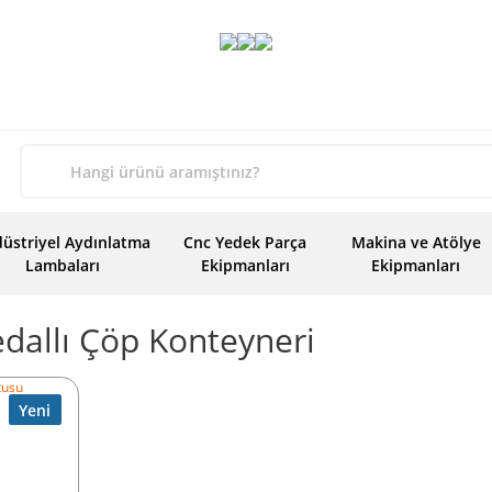
üstriyel Aydınlatma
Cnc Yedek Parça
Makina ve Atölye
Lambaları
Ekipmanları
Ekipmanları
edallı Çöp Konteyneri
Yeni