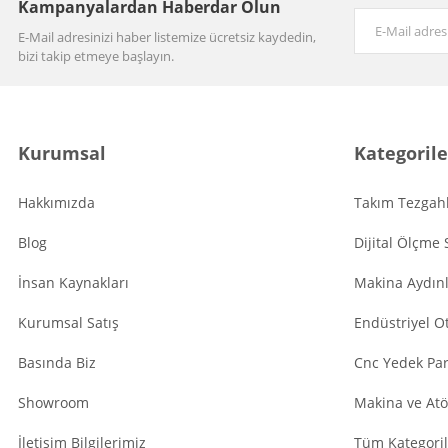
Kampanyalardan Haberdar Olun
E-Mail adresinizi haber listemize ücretsiz kaydedin,
bizi takip etmeye başlayın.
Kurumsal
Kategorile
Hakkımızda
Takım Tezgahl
Blog
Dijital Ölçme 
İnsan Kaynakları
Makina Aydın
Kurumsal Satış
Endüstriyel O
Basında Biz
Cnc Yedek Par
Showroom
Makina ve Atö
İletişim Bilgilerimiz
Tüm Kategoril