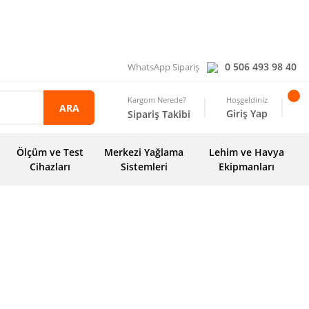
0 506 493 98 40
WhatsApp Sipariş
Kargom Nerede?
Hoşgeldiniz
ARA
Giriş Yap
Sipariş Takibi
Ölçüm ve Test
Merkezi Yağlama
Lehim ve Havya
Cihazları
Sistemleri
Ekipmanları