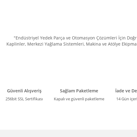
"Endüstriyel Yedek Parça ve Otomasyon Çözümleri İçin Doğru 
Kaplinler, Merkezi Yağlama Sistemleri, Makina ve Atölye Ekipman
Güvenli Alışveriş
Sağlam Paketleme
İade ve D
256bit SSL Sertifikası
Kapalı ve güvenli paketleme
14 Gün içer