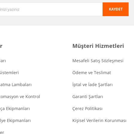
KAYDET
r
Müşteri Hizmetleri
arı
Mesafeli Satış Sözleşmesi
Sistemleri
Ödeme ve Teslimat
latma Lambaları
İptal ve İade Şartları
tomasyon ve Kontrol
Garanti Şartları
ça Ekipmanları
Çerez Politikası
lye Ekipmanları
Kişisel Verilerin Korunması
er