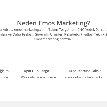
Neden Emos Marketing?
Adres: emosmarketing.com. Takım Tezgahları, CNC Yedek Parçaları, 
ları ve Daha Fazlası. Güvenilir Ürünler, Rekabetçi Fiyatlar, Teknik
emosmarketing.com’da.”
eğişim
Aynı Gün Kargo
Kredi Kartına Taksit
isinde
14:00'a kadar ki siparişlerde
Kredi kartlarına taksit imkanı