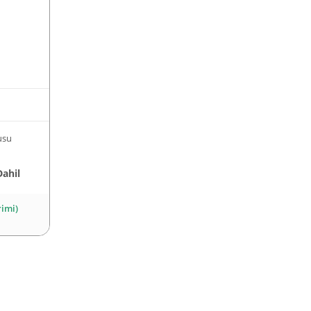
usu
Dahil
rimi)